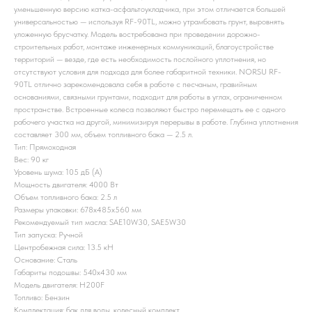
уменьшенную версию катка-асфальтоукладчика, при этом отличается большей
универсальностью — используя RF-90TL, можно утрамбовать грунт, выровнять
уложенную брусчатку. Модель востребована при проведении дорожно-
строительных работ, монтаже инженерных коммуникаций, благоустройстве
территорий — везде, где есть необходимость послойного уплотнения, но
отсутствуют условия для подхода для более габаритной техники. NORSU RF-
90TL отлично зарекомендовала себя в работе с песчаным, гравийным
основаниями, связными грунтами, подходит для работы в углах, ограниченном
пространстве. Встроенные колеса позволяют быстро перемещать ее с одного
рабочего участка на другой, минимизируя перерывы в работе. Глубина уплотнения
составляет 300 мм, объем топливного бака — 2.5 л.
Тип: Прямоходная
Вес: 90 кг
Уровень шума: 105 дБ (А)
Мощность двигателя: 4000 Вт
Объем топливного бака: 2.5 л
Размеры упаковки: 678x485x560 мм
Рекомендуемый тип масла: SAE10W30, SAE5W30
Тип запуска: Ручной
Центробежная сила: 13.5 кН
Основание: Сталь
Габариты подошвы: 540x430 мм
Модель двигателя: H200F
Топливо: Бензин
Комплектация: бак для воды, колесный комплект