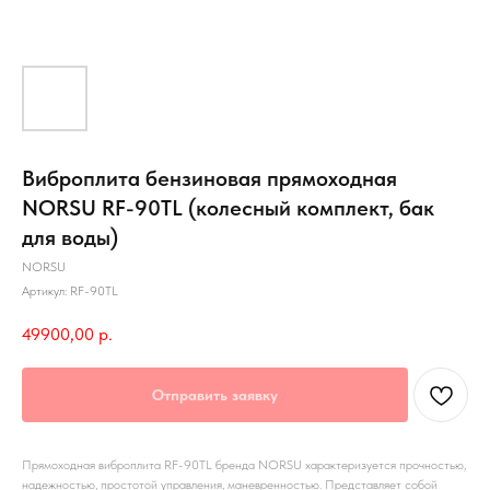
Виброплита бензиновая прямоходная
NORSU RF-90TL (колесный комплект, бак
для воды)
NORSU
Артикул:
RF-90TL
49900,00
р.
Отправить заявку
Прямоходная виброплита RF-90TL бренда NORSU характеризуется прочностью,
надежностью, простотой управления, маневренностью. Представляет собой