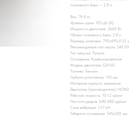
топливного бака — 2.8 л.
Вес: 74.8 кг
Уровень шума: 105 дБ (А)
Мощность двигателя: 3600 Вт
Объем топливного бака: 2.8 л
Размеры упаковки: 795x495x1155 
Рекомендуемый тип масла: SAE1
Тип запуска: Ручной
Основание: Комбинированное
Модель двигателя: GX160
Топливо: Бензин
Глубина уплотнения: 150 мм
Материал корпуса: алюминий
Двигатель (производитель): HON
Рабочая скорость: 10-12 м/мин
Частота ударов: 640-680 уд/мин
Сила вибрации: 13.7 кН
Габариты основания: 345x285 мм