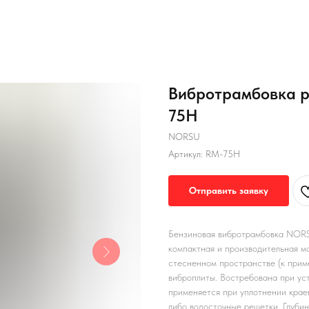
Вибротрамбовка 
75H
NORSU
Артикул:
RM-75H
Отправить заявку
Бензиновая вибротрамбовка NO
компактная и производительная мо
стесненном пространстве (к приме
виброплиты. Востребована при ус
применяется при уплотнении краев
либо водосточные решетки. Глуб