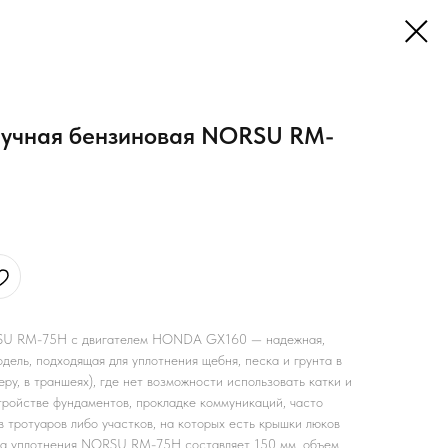
ручная бензиновая NORSU RM-
RSU RM-75H с двигателем HONDA GX160 — надежная,
дель, подходящая для уплотнения щебня, песка и грунта в
ру, в траншеях), где нет возможности использовать катки и
тройстве фундаментов, прокладке коммуникаций, часто
 тротуаров либо участков, на которых есть крышки люков
ина уплотнения NORSU RM-75H составляет 150 мм, объем