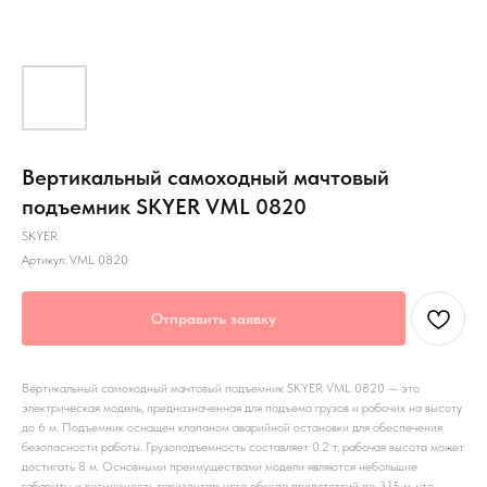
Вертикальный самоходный мачтовый
подъемник SKYER VML 0820
SKYER
Артикул:
VML 0820
Отправить заявку
Вертикальный самоходный мачтовый подъемник SKYER VML 0820 — это
электрическая модель, предназначенная для подъема грузов и рабочих на высоту
до 6 м. Подъемник оснащен клапаном аварийной остановки для обеспечения
безопасности работы. Грузоподъемность составляет 0.2 т, рабочая высота может
достигать 8 м. Основными преимуществами модели являются небольшие
габариты и возможность горизонтального обхода препятствий до 3.15 м, что