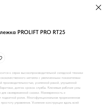
ележка PROLIFT PRO RT25
осится к серии высокопроизводительной складской техники
ококачественного металла с увеличенными показателями
й производительностью, усиленной рамой, улучшенной
баритами, долгим сроком службы. Ключевые рабочие узлы
 для своевременной смазки. Маневренность и
т подкатной ролик. Многофункциональная прорезиненная
 простоту управления. Усиление конструкции вдоль всей