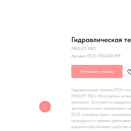
Гидравлическая т
PROLIFT PRO
Артикул:
RT25-1150x550-P/P
Отправить заявку
Гидравлическая тележка RT25 отн
PROLIFT PRO. Изготовлена из выс
прочности. Отличается повышенно
эргономичностью, компактными га
RT25 оснащены пресс-масленками
проходимость тележки увеличивае
рукоятка обеспечивает удобство и