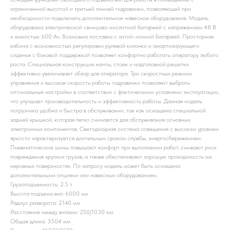
ограниченной высотой и третьей линией гидравлики, позволяющей при
необходимости подключать дополнительное навесное оборудование. Модель
оборудована электрической свинцово-кислотной батареей с напряжением 48 B
и емкостью 600 Ач. Возможна поставка с литий-ионной батареей. Просторная
кабина с возможностью регулировки рулевой колонки и амортизирующего
сиденья с боковой поддержкой позволяет комфортно работать оператору любого
роста. Специальная конструкция мачты, стоек и надголовной решетки
эффективно увеличивает обзор для оператора. Три скоростных режима
управления и высокая скорость работы гидравлики позволяют выбрать
оптимальные настройки в соответствии с фактическими условиями эксплуатации,
что улучшает производительность и эффективность работы. Данная модель
погрузчика удобна и быстра в обслуживании, так как оснащена специальной
задней крышкой, которая легко снимается для обслуживания основных
электронных компонентов. Светодиодная система освещения с высоким уровнем
яркости характеризуется длительным сроком службы, энергосбережением.
Пневматические шины повышают комфорт при выполнении работ, снижают риск
повреждения хрупких грузов, а также обеспечивают хорошую проходимость на
неровных поверхностях. По запросу модель может быть оснащена
дополнительными опциями или навесным оборудованием.
Грузоподъемность: 2.5 т
Высота подъема вил: 6000 мм
Радиус разворота: 2140 мм
Расстояние между вилами: 250/1030 мм
Общая длина: 3504 мм