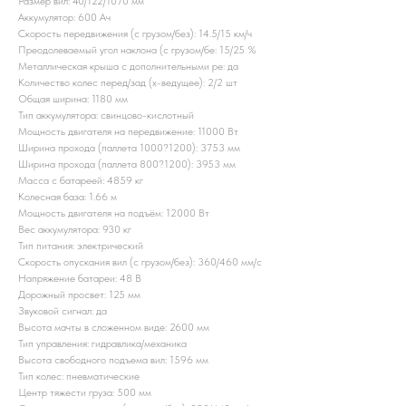
Размер вил: 40/122/1070 мм
Аккумулятор: 600 Ач
Скорость передвижения (с грузом/без): 14.5/15 км/ч
Преодолеваемый угол наклона (с грузом/бе: 15/25 %
Металлическая крыша с дополнительными ре: да
Количество колес перед/зад (x-ведущее): 2/2 шт
Общая ширина: 1180 мм
Тип аккумулятора: свинцово-кислотный
Мощность двигателя на передвижение: 11000 Вт
Ширина прохода (паллета 1000?1200): 3753 мм
Ширина прохода (паллета 800?1200): 3953 мм
Масса с батареей: 4859 кг
Колесная база: 1.66 м
Мощность двигателя на подъём: 12000 Вт
Вес аккумулятора: 930 кг
Тип питания: электрический
Скорость опускания вил (с грузом/без): 360/460 мм/с
Напряжение батареи: 48 B
Дорожный просвет: 125 мм
Звуковой сигнал: да
Высота мачты в сложенном виде: 2600 мм
Тип управления: гидравлика/механика
Высота свободного подъема вил: 1596 мм
Тип колес: пневматические
Центр тяжести груза: 500 мм