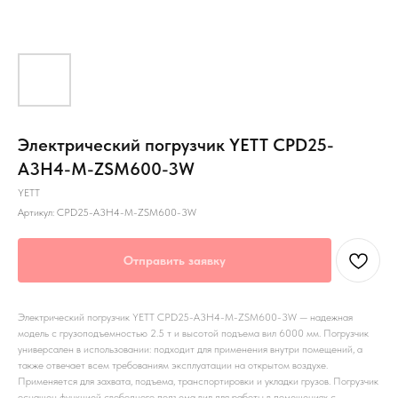
Электрический погрузчик YETT CPD25-
A3H4-M-ZSM600-3W
YETT
Артикул:
CPD25-A3H4-M-ZSM600-3W
Отправить заявку
Электрический погрузчик YETT CPD25-A3H4-M-ZSM600-3W — надежная
модель с грузоподъемностью 2.5 т и высотой подъема вил 6000 мм. Погрузчик
универсален в использовании: подходит для применения внутри помещений, а
также отвечает всем требованиям эксплуатации на открытом воздухе.
Применяется для захвата, подъема, транспортировки и укладки грузов. Погрузчик
оснащен функцией свободного подъема вил для работы в помещениях с