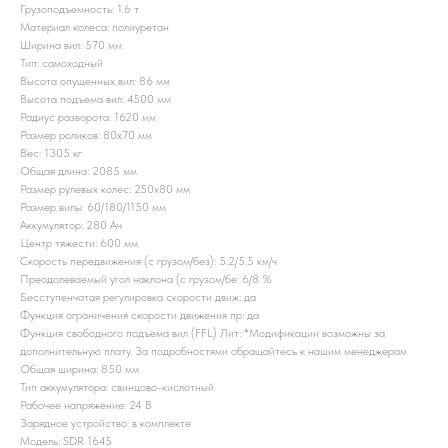
Грузоподъемность: 1.6 т
Материал колеса: полиуретан
Ширина вил: 570 мм
Тип: самоходный
Высота опущенных вил: 86 мм
Высота подъема вил: 4500 мм
Радиус разворота: 1620 мм
Размер роликов: 80x70 мм
Вес: 1305 кг
Общая длина: 2085 мм
Размер рулевых колес: 250x80 мм
Размер вилы: 60/180/1150 мм
Аккумулятор: 280 Ач
Центр тяжести: 600 мм
Скорость передвижения (с грузом/без): 5.2/5.5 км/ч
Преодолеваемый угол наклона (с грузом/бе: 6/8 %
Бесступенчатая регулировка скорости движ: да
Функция ограничения скорости движения пр: да
Функция свободного подъема вил (FFL) Лит: *Модификации возможны за
дополнительную плату. За подробностями обращайтесь к нашим менеджерам
Общая ширина: 850 мм
Тип аккумулятора: свинцово-кислотный
Рабочее напряжение: 24 В
Зарядное устройство: в комплекте
Модель: SDR 1645