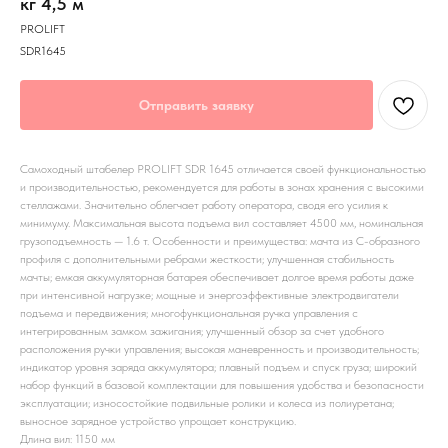
кг 4,5 м
PROLIFT
SDR1645
Отправить заявку
Самоходный штабелер PROLIFT SDR 1645 отличается своей функциональностью
и производительностью, рекомендуется для работы в зонах хранения с высокими
стеллажами. Значительно облегчает работу оператора, сводя его усилия к
минимуму. Максимальная высота подъема вил составляет 4500 мм, номинальная
грузоподъемность — 1.6 т. Особенности и преимущества: мачта из С-образного
профиля с дополнительными ребрами жесткости; улучшенная стабильность
мачты; емкая аккумуляторная батарея обеспечивает долгое время работы даже
при интенсивной нагрузке; мощные и энергоэффективные электродвигатели
подъема и передвижения; многофункциональная ручка управления с
интегрированным замком зажигания; улучшенный обзор за счет удобного
расположения ручки управления; высокая маневренность и производительность;
индикатор уровня заряда аккумулятора; плавный подъем и спуск груза; широкий
набор функций в базовой комплектации для повышения удобства и безопасности
эксплуатации; износостойкие подвильные ролики и колеса из полиуретана;
выносное зарядное устройство упрощает конструкцию.
Длина вил: 1150 мм