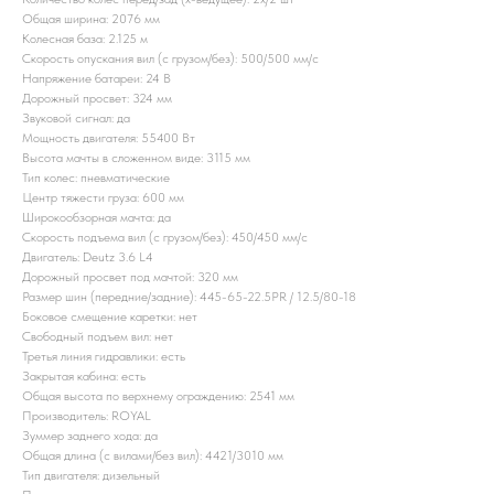
Общая ширина: 2076 мм
Колесная база: 2.125 м
Скорость опускания вил (с грузом/без): 500/500 мм/с
Напряжение батареи: 24 B
Дорожный просвет: 324 мм
Звуковой сигнал: да
Мощность двигателя: 55400 Вт
Высота мачты в сложенном виде: 3115 мм
Тип колес: пневматические
Центр тяжести груза: 600 мм
Широкообзорная мачта: да
Скорость подъема вил (с грузом/без): 450/450 мм/с
Двигатель: Deutz 3.6 L4
Дорожный просвет под мачтой: 320 мм
Размер шин (передние/задние): 445-65-22.5PR / 12.5/80-18
Боковое смещение каретки: нет
Свободный подъем вил: нет
Третья линия гидравлики: есть
Закрытая кабина: есть
Общая высота по верхнему ограждению: 2541 мм
Производитель: ROYAL
Зуммер заднего хода: да
Общая длина (с вилами/без вил): 4421/3010 мм
Тип двигателя: дизельный