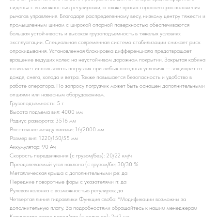
сиденья с возможностью регулировки, а также правостороннего расположения
рычагов управления. Благодаря распределенному весу, низкому центру тяжести и
промышленным шинам с широкой опорной поверхностью обеспечиваются
большая устойчивость и высокая грузоподъемность в тяжелых условиях
эксплуатации. Специальная современная система стабилизации снижает риск
опрокидывания. Установленная блокировка дифференциала предотвращает
вращение ведущих колес на неустойчивом дорожном покрытии. Закрытая кабина
позволяет использовать погрузчик при любых погодных условиях — защищает от
дождя, снега, холода и ветра. Также повышается безопасность и удобство в
работе оператора. По запросу погрузчик может быть оснащен дополнительными
опциями или навесным оборудованием.
Грузоподъемность: 5 т
Высота подъема вил: 4000 мм
Радиус разворота: 3516 мм
Расстояние между вилами: 16/2000 мм
Размер вил: 1220/150/55 мм
Аккумулятор: 90 Ач
Скорость передвижения (с грузом/без): 20/22 км/ч
Преодолеваемый угол наклона (с грузом/бе: 30/30 %
Металлическая крыша с дополнительными ре: да
Передние поворотные фары с указателями п: да
Рулевая колонка с возможностью регулиров: да
Четвертая линия гидравлики Функция свобо: *Модификации возможны за
дополнительную плату. За подробностями обращайтесь к нашим менеджерам
Количество колес перед/зад (x-ведущее): 2x/2 шт