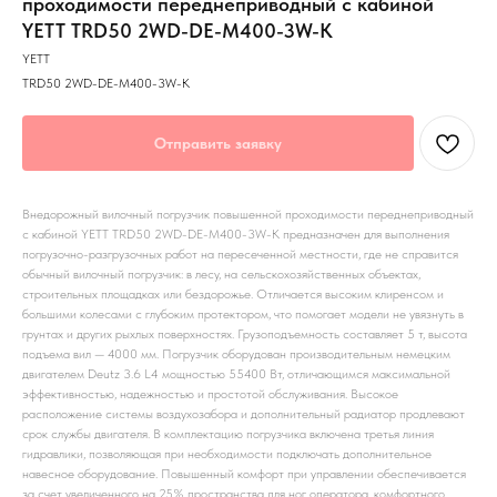
проходимости переднеприводный с кабиной
YETT TRD50 2WD-DE-M400-3W-K
YETT
TRD50 2WD-DE-M400-3W-K
Отправить заявку
Внедорожный вилочный погрузчик повышенной проходимости переднеприводный
с кабиной YETT TRD50 2WD-DE-M400-3W-K предназначен для выполнения
погрузочно-разгрузочных работ на пересеченной местности, где не справится
обычный вилочный погрузчик: в лесу, на сельскохозяйственных объектах,
строительных площадках или бездорожье. Отличается высоким клиренсом и
большими колесами с глубоким протектором, что помогает модели не увязнуть в
грунтах и других рыхлых поверхностях. Грузоподъемность составляет 5 т, высота
подъема вил — 4000 мм. Погрузчик оборудован производительным немецким
двигателем Deutz 3.6 L4 мощностью 55400 Вт, отличающимся максимальной
эффективностью, надежностью и простотой обслуживания. Высокое
расположение системы воздухозабора и дополнительный радиатор продлевают
срок службы двигателя. В комплектацию погрузчика включена третья линия
гидравлики, позволяющая при необходимости подключать дополнительное
навесное оборудование. Повышенный комфорт при управлении обеспечивается
за счет увеличенного на 25% пространства для ног оператора, комфортного