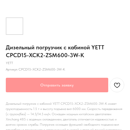
Дизельный погрузчик с кабиной YETT
CPCD15-XCK2-ZSM600-3W-K
YETT
Артикул:
CPCD15-XCK2-ZSM600-3W-K
Отправить заявку
Дизельный погрузчик с кабиной YETT CPCD15-XCK2-ZSM600-3W-K имеет
грузоподъемность 1.5 т и высоту подъема вил 6000 мм. Скорость передвижения
(с грузом/без) — 14.5/14.5 км/ч. Оснащен мощным китайским двигателем
Xinchang 485 с водяным охлаждением; двигатель отличается надежностью и
долгим сроком службы. Погрузчик оснащен функцией свободного подъема вил
для работы в помещениях с ограниченной высотой и третьей линией гидравлики,