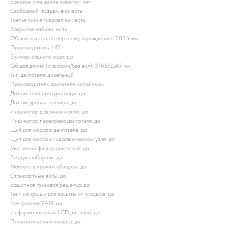
Боковое смещение каретки: нет
Свободный подъем вил: есть
Третья линия гидравлики: есть
Закрытая кабина: есть
Общая высота по верхнему ограждению: 2035 мм
Производитель: HELI
Зуммер заднего хода: да
Общая длина (с вилами/без вил): 3165/2245 мм
Тип двигателя: дизельный
Производитель двигателя: китайским
Датчик температуры воды: да
Датчик уровня топлива: да
Индикатор давления масла: да
Индикатор перегрева двигателя: да
Щуп для масла в двигателе: да
Щуп для масла в гидравлическом узле: да
Масляный фильтр двигателя: да
Воздухозаборник: да
Мачта с широким обзором: да
Стандартные вилы: да
Защитная грузовая решетка: да
Тент на крышу для защиты от осадков: да
Контроллер ZAPI: да
Информационный LCD дисплей: да
Пневматические колеса: да