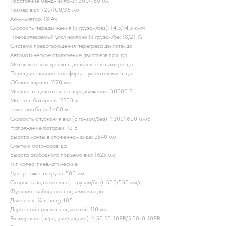
Расстояние между вилами: 200/950 мм
Размер вил: 920/100/35 мм
Аккумулятор: 18 Ач
Скорость передвижения (с грузом/без): 14.5/14.5 км/ч
Преодолеваемый угол наклона (с грузом/бе: 18/21 %
Система предотвращения перегрева двигате: да
Автоматическое отключение двигателя при: да
Металлическая крыша с дополнительными ре: да
Передние поворотные фары с указателями п: да
Общая ширина: 1170 мм
Мощность двигателя на передвижение: 30000 Вт
Масса с батареей: 2833 кг
Колесная база: 1.400 м
Скорость опускания вил (с грузом/без): ?300?600 мм/с
Напряжение батареи: 12 B
Высота мачты в сложенном виде: 2640 мм
Счетчик моточасов: да
Высота свободного подъема вил: 1625 мм
Тип колес: пневматические
Центр тяжести груза: 500 мм
Скорость подъема вил (с грузом/без): 500/530 мм/с
Функция свободного подъема вил: да
Двигатель: Xinchang 485
Дорожный просвет под мачтой: 110 мм
Размер шин (передние/задние): 6.50-10-10PR/5.00-8-10PR