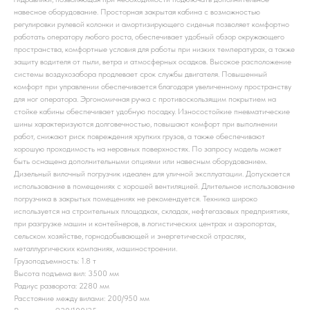
навесное оборудование. Просторная закрытая кабина с возможностью
регулировки рулевой колонки и амортизирующего сиденья позволяет комфортно
работать оператору любого роста, обеспечивает удобный обзор окружающего
пространства, комфортные условия для работы при низких температурах, а также
защиту водителя от пыли, ветра и атмосферных осадков. Высокое расположение
системы воздухозабора продлевает срок службы двигателя. Повышенный
комфорт при управлении обеспечивается благодаря увеличенному пространству
для ног оператора. Эргономичная ручка с противоскользящим покрытием на
стойке кабины обеспечивает удобную посадку. Износостойкие пневматические
шины характеризуются долговечностью, повышают комфорт при выполнении
работ, снижают риск повреждения хрупких грузов, а также обеспечивают
хорошую проходимость на неровных поверхностях. По запросу модель может
быть оснащена дополнительными опциями или навесным оборудованием.
Дизельный вилочный погрузчик идеален для уличной эксплуатации. Допускается
использование в помещениях с хорошей вентиляцией. Длительное использование
погрузчика в закрытых помещениях не рекомендуется. Техника широко
используется на строительных площадках, складах, нефтегазовых предприятиях,
при разгрузке машин и контейнеров, в логистических центрах и аэропортах,
сельском хозяйстве, горнодобывающей и энергетической отраслях,
металлургических компаниях, машиностроении.
Грузоподъемность: 1.8 т
Высота подъема вил: 3500 мм
Радиус разворота: 2280 мм
Расстояние между вилами: 200/950 мм