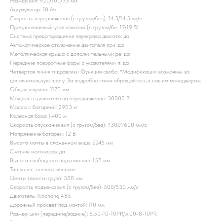
Размер вил: 920/100/35 мм
Аккумулятор: 18 Ач
Скорость передвижения (с грузом/без): 14.5/14.5 км/ч
Преодолеваемый угол наклона (с грузом/бе: 17/19 %
Система предотвращения перегрева двигате: да
Автоматическое отключение двигателя при: да
Металлическая крыша с дополнительными ре: да
Передние поворотные фары с указателями п: да
Четвертая линия гидравлики Функция свобо: *Модификации возможны за
дополнительную плату. За подробностями обращайтесь к нашим менеджерам
Общая ширина: 1170 мм
Мощность двигателя на передвижение: 30000 Вт
Масса с батареей: 2903 кг
Колесная база: 1.400 м
Скорость опускания вил (с грузом/без): ?300?600 мм/с
Напряжение батареи: 12 B
Высота мачты в сложенном виде: 2245 мм
Счетчик моточасов: да
Высота свободного подъема вил: 155 мм
Тип колес: пневматические
Центр тяжести груза: 500 мм
Скорость подъема вил (с грузом/без): 500/530 мм/с
Двигатель: Xinchang 485
Дорожный просвет под мачтой: 110 мм
Размер шин (передние/задние): 6.50-10-10PR/5.00-8-10PR