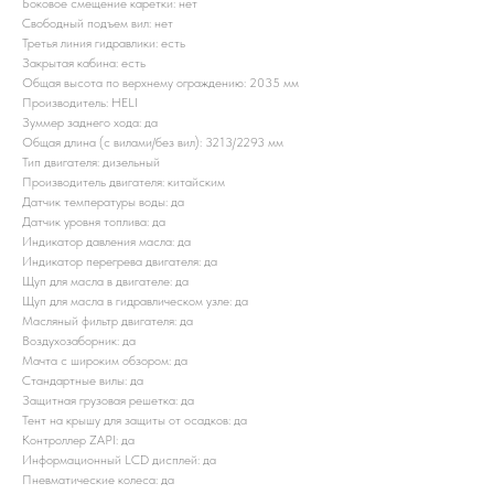
Боковое смещение каретки: нет
Свободный подъем вил: нет
Третья линия гидравлики: есть
Закрытая кабина: есть
Общая высота по верхнему ограждению: 2035 мм
Производитель: HELI
Зуммер заднего хода: да
Общая длина (с вилами/без вил): 3213/2293 мм
Тип двигателя: дизельный
Производитель двигателя: китайским
Датчик температуры воды: да
Датчик уровня топлива: да
Индикатор давления масла: да
Индикатор перегрева двигателя: да
Щуп для масла в двигателе: да
Щуп для масла в гидравлическом узле: да
Масляный фильтр двигателя: да
Воздухозаборник: да
Мачта с широким обзором: да
Стандартные вилы: да
Защитная грузовая решетка: да
Тент на крышу для защиты от осадков: да
Контроллер ZAPI: да
Информационный LCD дисплей: да
Пневматические колеса: да