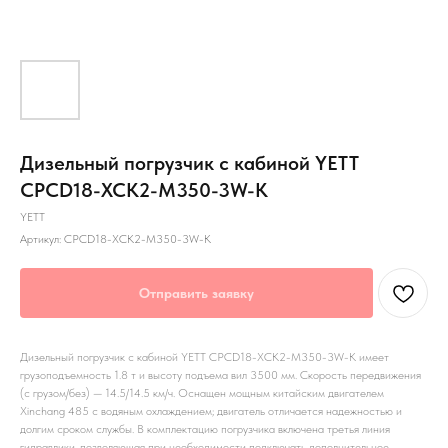
Дизельный погрузчик с кабиной YETT
CPCD18-XCK2-M350-3W-K
YETT
Артикул:
CPCD18-XCK2-M350-3W-K
Отправить заявку
Дизельный погрузчик с кабиной YETT CPCD18-XCK2-M350-3W-K имеет
грузоподъемность 1.8 т и высоту подъема вил 3500 мм. Скорость передвижения
(с грузом/без) — 14.5/14.5 км/ч. Оснащен мощным китайским двигателем
Xinchang 485 с водяным охлаждением; двигатель отличается надежностью и
долгим сроком службы. В комплектацию погрузчика включена третья линия
гидравлики, позволяющая при необходимости подключать дополнительное