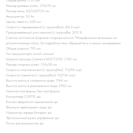
Общая длина: 1755 мм
Размер рулевых колес: 210x70 мм
Размер вилы: 60/160/1150 мм
Аккумулятор: 50 Ач
Центр тяжести: 600 мм
Скорость передвижения (с грузом/без): 4/4.2 км/ч
Преодолеваемый угол наклона (с грузом/бе: 3/10 %
Счетчик моточасов Широкие опорные консол: *Модификации возможны за
дополнительную плату. За подробностями обращайтесь к нашим менеджерам
Общая ширина: 795 мм
Тип аккумулятора: литий-ионный
Ширина прохода (паллета 800?1200): 2185 мм
Размер опорных колес: 150x58 мм
Скорость опускания вил (с грузом/без): 112/98 мм/с
Скорость поднятия (с грузом/без): 92/136 мм/с
Высота мачты в сложенном виде: 1744 мм
Высота мачты в разложенном виде: 2952 мм
Наличие платформы: без платформы
Контроллер CURTIS: да
Кнопка аварийного выключения: да
Функция черепашьего хода: да
Индикатор заряда батареи: да
Эргономичная ручка управления: да
Лоток для документов: да