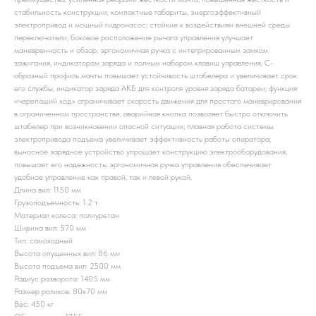
стабильность конструкции; компактные габариты, энергоэффективный
электропривод и мощный гидронасос; стойкие к воздействиям внешней среды
переключатели; боковое расположение рычага управления улучшает
маневренность и обзор; эргономичная ручка с интегрированным замком
зажигания, индикатором заряда и полным набором клавиш управления; C-
образный профиль мачты повышает устойчивость штабелера и увеличивает срок
его службы; индикатор заряда АКБ для контроля уровня заряда батареи; функция
«черепаший ход» ограничивает скорость движения для простого маневрирования
в ограниченном пространстве; аварийная кнопка позволяет быстро отключить
штабелер при возникновении опасной ситуации; плавная работа системы
электропривода подъема увеличивает эффективность работы оператора;
выносное зарядное устройство упрощает конструкцию электрооборудования,
повышает его надежность; эргономичная ручка управления обеспечивает
удобное управление как правой, так и левой рукой.
Длина вил: 1150 мм
Грузоподъемность: 1.2 т
Материал колеса: полиуретан
Ширина вил: 570 мм
Тип: самоходный
Высота опущенных вил: 86 мм
Высота подъема вил: 2500 мм
Радиус разворота: 1405 мм
Размер роликов: 80x70 мм
Вес: 450 кг