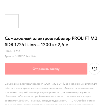
Самоходный электроштабелер PROLIFT M2
SDR 1225 li-ion – 1200 кг 2,5 м
PROLIFT M2
Артикул:
SDR1225 M2 Li-ion
Отправить заявку
Самоходный электроштабелер PROLIFT M2 SDR 1225 li-ion рекомендуется для
работы в зонах хранения с высокими стеллажами. Отличается малым весом,
компактностью, небольшим радиусом разворота; значительно ускоряет и
облегчает работу оператора. Максимальная высота подъема вил в модели
составляет 2500 мм, номинальная грузоподъемность — 1.2 т. Особенности и
преимущества: усиленная ребрами жесткости мачта; повышенная жесткость и