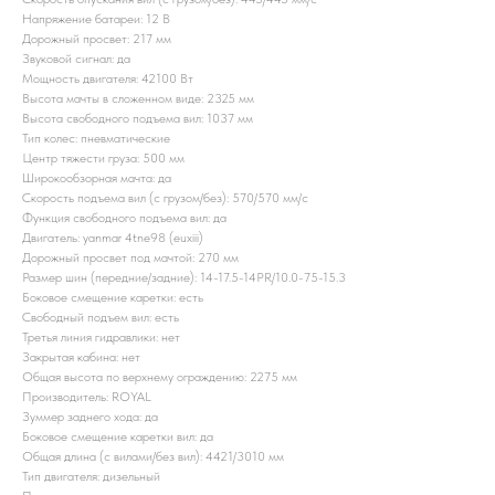
Напряжение батареи: 12 B
Дорожный просвет: 217 мм
Звуковой сигнал: да
Мощность двигателя: 42100 Вт
Высота мачты в сложенном виде: 2325 мм
Высота свободного подъема вил: 1037 мм
Тип колес: пневматические
Центр тяжести груза: 500 мм
Широкообзорная мачта: да
Скорость подъема вил (с грузом/без): 570/570 мм/с
Функция свободного подъема вил: да
Двигатель: yanmar 4tne98 (euxiii)
Дорожный просвет под мачтой: 270 мм
Размер шин (передние/задние): 14-17.5-14PR/10.0-75-15.3
Боковое смещение каретки: есть
Свободный подъем вил: есть
Третья линия гидравлики: нет
Закрытая кабина: нет
Общая высота по верхнему ограждению: 2275 мм
Производитель: ROYAL
Зуммер заднего хода: да
Боковое смещение каретки вил: да
Общая длина (с вилами/без вил): 4421/3010 мм
Тип двигателя: дизельный