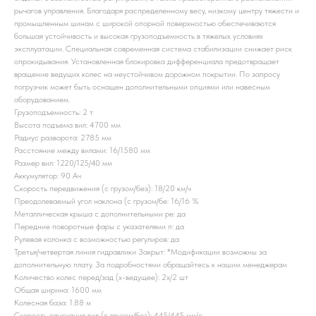
рычагов управления. Благодаря распределенному весу, низкому центру тяжести и
промышленным шинам с широкой опорной поверхностью обеспечиваются
большая устойчивость и высокая грузоподъемность в тяжелых условиях
эксплуатации. Специальная современная система стабилизации снижает риск
опрокидывания. Установленная блокировка дифференциала предотвращает
вращение ведущих колес на неустойчивом дорожном покрытии. По запросу
погрузчик может быть оснащен дополнительными опциями или навесным
оборудованием.
Грузоподъемность: 2 т
Высота подъема вил: 4700 мм
Радиус разворота: 2785 мм
Расстояние между вилами: 16/1580 мм
Размер вил: 1220/125/40 мм
Аккумулятор: 90 Ач
Скорость передвижения (с грузом/без): 18/20 км/ч
Преодолеваемый угол наклона (с грузом/бе: 16/16 %
Металлическая крыша с дополнительными ре: да
Передние поворотные фары с указателями п: да
Рулевая колонка с возможностью регулиров: да
Третья/четвертая линия гидравлики Закрыт: *Модификации возможны за
дополнительную плату. За подробностями обращайтесь к нашим менеджерам
Количество колес перед/зад (x-ведущее): 2x/2 шт
Общая ширина: 1600 мм
Колесная база: 1.88 м
Скорость опускания вил (с грузом/без): 445/445 мм/с