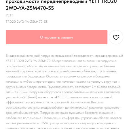
проходимости переднеприводный YETT TRD20
2WD-YA-ZSM470-SS
YETT
TRD20 2WD-YA-ZSM470-SS
Отправить заявку
Внедорожный вилочный погрузчик повышенной проходимости переднеприводный
YETT TRD20 2WD-YA-ZSM470-SS предназначен для выполнения погрузочно-
разгрузочных работ на пересеченной местности, где не справится обычный
вилочный погрузчик: в лесу, на сельскохозяйственных объектах, строительных
площадках или бездорожье. Отличается высоким клиренсом и большими
колесами с глубоким протектором, что помогает модели не увязнуть в грунтах и
других рыхлых поверхностях. Грузоподъемность составляет 2 т, высота подъема
вил — 4700 мм. Погрузчик оборудован производительным японским двигателем
yanmar 4tne98 (euxiii) мощностью 42100 Вт, отличающимся максимальной
эффективностью, надежностью и простотой обслуживания. Высокое
расположение системы воздухозабора и дополнительный радиатор продлевают
срок службы двигателя. Погрузчик оснащен функциями бокового смещения и
свободного подъема вил. Повышенный комфорт при управлении обеспечивается
за счет увеличенного на 25% пространства для ног оператора, комфортного
сиденья с возможностью регулировки, а также правостороннего расположения