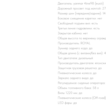
Двигатель: yanmar 4tne98 (euxiii)
Дорожный просвет под мачтой: 2
Размер шин (передние/задние): 14-
Боковое смещение каретки: нет
Свободный подъем вил: есть
Третья линия гидравлики: есть
Закрытая кабина: нет
Общая высота по верхнему ограж
Производитель: ROYAL
Зуммер заднего хода: да
Общая длина (с вилами/без вил): 
Тип двигателя: дизельный
Производитель двигателя: японск
Защитная грузовая решетка: да
Пневматические колеса: да
Зеркало заднего вида: да
Регулируемое сиденье оператора:
Объем топливного бака: 58 л
Вилы 1220 мм: да
Пневматические колеса (Off-road)
LED фары: да