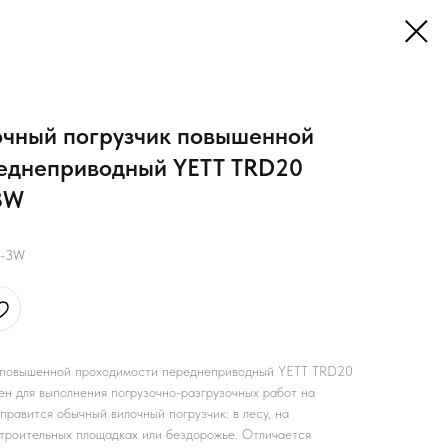
чный погрузчик повышенной
еднеприводный YETT TRD20
3W
0-3W
 повышенной проходимости переднеприводный YETT TRD20
для выполнения погрузочно-разгрузочных работ на
правится обычный вилочный погрузчик: в лесу, на
строительных площадках или бездорожье. Отличается