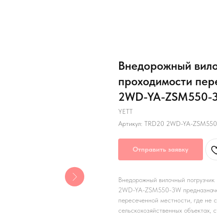
Внедорожный вило
проходимости пер
2WD-YA-ZSM550-
YETT
Артикул:
TRD20 2WD-YA-ZSM55
Отправить заявку
Внедорожный вилочный погрузчик
2WD-YA-ZSM550-3W предназначен 
пересеченной местности, где не с
сельскохозяйственных объектах, 