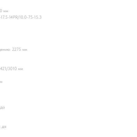
70 мм
17.5-14PR/10.0-75-15.3
дению: 2275 мм
4421/3010 мм
им
 да
: да