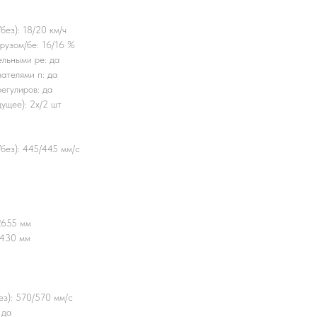
без): 18/20 км/ч
рузом/бе: 16/16 %
льными ре: да
ателями п: да
егулиров: да
дущее): 2x/2 шт
/без): 445/445 мм/с
2655 мм
1430 мм
ез): 570/570 мм/с
 да