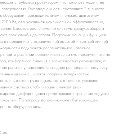
лесами с глубоким протектором, что помогает модели не
х поверхностях. Грузоподъемность составляет 2 т, высота
к оборудован производительным японским двигателем
ю 42100 Вт, отличающимся максимальной эффективностью,
вания. Высокое расположение системы воздухозабора и
ают срок службы двигателя. Погрузчик оснащен функцией
ты в помещениях с ограниченной высотой и третьей линией
бходимости подключать дополнительное навесное
т при управлении обеспечивается за счет увеличенного на
ора, комфортного сиденья с возможностью регулировки, а
ния рычагов управления. Благодаря распределенному весу,
шленным шинам с широкой опорной поверхностью
ость и высокая грузоподъемность в тяжелых условиях
менная система стабилизации снижает риск
локировка дифференциала предотвращает вращение ведущих
покрытии. По запросу погрузчик может быть оснащен
весным оборудованием.
0 мм