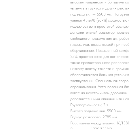
высоким клиренсом и большими ко
увязнуть в грунтах и других рыхлы
подъема вил — 5500 мм. Погрузчи
yanmar 4tne98 (euxiii) мощность
надежностью и простотой обслужи
дополнительный радиатор продлев
свободного подъема вил для рабо
гидравлики, позволяющей при нео
оборудование. Повышенный комфор
25% пространства для ног операт
также правостороннего расположе
низкому центру тяжести и промы
обеспечиваются большая устойчив
эксплуатации. Специальная совре
опрокидывания. Установленная б
колес на неустойчивом дорожном 
дополнительными опциями или на
Грузоподъемность: 2 т
Высота подъема вил: 5500 мм
Радиус разворота: 2785 мм
Расстояние между вилами: 16/158