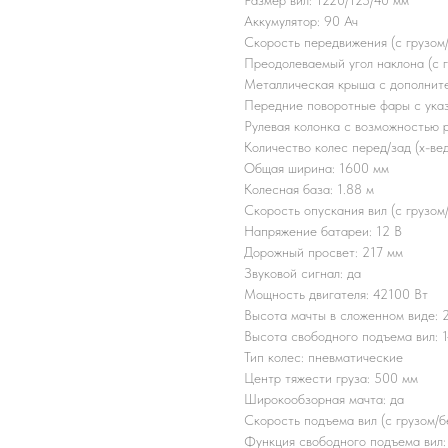
Размер вил: 1220/125/40 мм
Аккумулятор: 90 Ач
Скорость передвижения (с грузом/
Преодолеваемый угол наклона (с г
Металлическая крыша с дополните
Передние поворотные фары с указ
Рулевая колонка с возможностью р
Количество колес перед/зад (x-ве
Общая ширина: 1600 мм
Колесная база: 1.88 м
Скорость опускания вил (с грузом
Напряжение батареи: 12 B
Дорожный просвет: 217 мм
Звуковой сигнал: да
Мощность двигателя: 42100 Вт
Высота мачты в сложенном виде: 
Высота свободного подъема вил: 
Тип колес: пневматические
Центр тяжести груза: 500 мм
Широкообзорная мачта: да
Скорость подъема вил (с грузом/б
Функция свободного подъема вил: