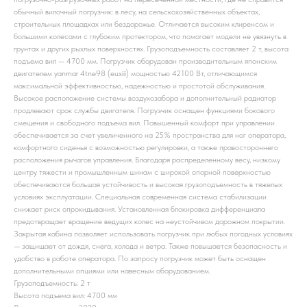
обычный вилочный погрузчик: в лесу, на сельскохозяйственных объектах,
строительных площадках или бездорожье. Отличается высоким клиренсом и
большими колесами с глубоким протектором, что помогает модели не увязнуть в
грунтах и других рыхлых поверхностях. Грузоподъемность составляет 2 т, высота
подъема вил — 4700 мм. Погрузчик оборудован производительным японским
двигателем yanmar 4tne98 (euxiii) мощностью 42100 Вт, отличающимся
максимальной эффективностью, надежностью и простотой обслуживания.
Высокое расположение системы воздухозабора и дополнительный радиатор
продлевают срок службы двигателя. Погрузчик оснащен функциями бокового
смещения и свободного подъема вил. Повышенный комфорт при управлении
обеспечивается за счет увеличенного на 25% пространства для ног оператора,
комфортного сиденья с возможностью регулировки, а также правостороннего
расположения рычагов управления. Благодаря распределенному весу, низкому
центру тяжести и промышленным шинам с широкой опорной поверхностью
обеспечиваются большая устойчивость и высокая грузоподъемность в тяжелых
условиях эксплуатации. Специальная современная система стабилизации
снижает риск опрокидывания. Установленная блокировка дифференциала
предотвращает вращение ведущих колес на неустойчивом дорожном покрытии.
Закрытая кабина позволяет использовать погрузчик при любых погодных условиях
— защищает от дождя, снега, холода и ветра. Также повышается безопасность и
удобство в работе оператора. По запросу погрузчик может быть оснащен
дополнительными опциями или навесным оборудованием.
Грузоподъемность: 2 т
Высота подъема вил: 4700 мм