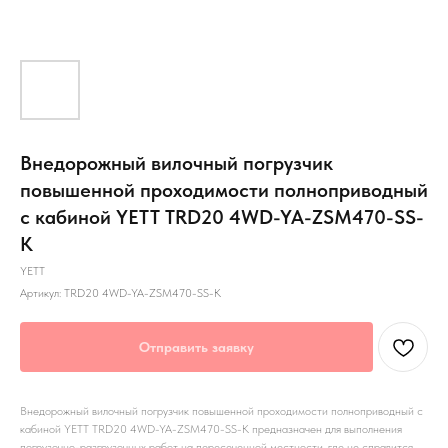
Внедорожный вилочный погрузчик
повышенной проходимости полноприводный
с кабиной YETT TRD20 4WD-YA-ZSM470-SS-
K
YETT
Артикул:
TRD20 4WD-YA-ZSM470-SS-K
Отправить заявку
Внедорожный вилочный погрузчик повышенной проходимости полноприводный с
кабиной YETT TRD20 4WD-YA-ZSM470-SS-K предназначен для выполнения
погрузочно-разгрузочных работ на пересеченной местности, где не справится