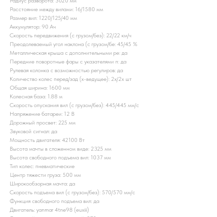
Радиус разворота: 3020 мм
Расстояние между вилами: 16/1580 мм
Размер вил: 1220/125/40 мм
Аккумулятор: 90 Ач
Скорость передвижения (с грузом/без): 22/22 км/ч
Преодолеваемый угол наклона (с грузом/бе: 45/45 %
Металлическая крыша с дополнительными ре: да
Передние поворотные фары с указателями п: да
Рулевая колонка с возможностью регулиров: да
Количество колес перед/зад (x-ведущее): 2x/2x шт
Общая ширина: 1600 мм
Колесная база: 1.88 м
Скорость опускания вил (с грузом/без): 445/445 мм/с
Напряжение батареи: 12 B
Дорожный просвет: 225 мм
Звуковой сигнал: да
Мощность двигателя: 42100 Вт
Высота мачты в сложенном виде: 2325 мм
Высота свободного подъема вил: 1037 мм
Тип колес: пневматические
Центр тяжести груза: 500 мм
Широкообзорная мачта: да
Скорость подъема вил (с грузом/без): 570/570 мм/с
Функция свободного подъема вил: да
Двигатель: yanmar 4tne98 (euxiii)