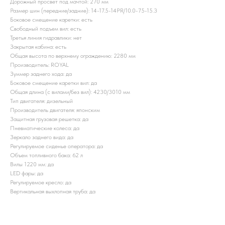
Дорожный просвет под мачтой: 270 мм
Размер шин (передние/задние): 14-17.5-14PR/10.0-75-15.3
Боковое смещение каретки: есть
Свободный подъем вил: есть
Третья линия гидравлики: нет
Закрытая кабина: есть
Общая высота по верхнему ограждению: 2280 мм
Производитель: ROYAL
Зуммер заднего хода: да
Боковое смещение каретки вил: да
Общая длина (с вилами/без вил): 4230/3010 мм
Тип двигателя: дизельный
Производитель двигателя: японским
Защитная грузовая решетка: да
Пневматические колеса: да
Зеркало заднего вида: да
Регулируемое сиденье оператора: да
Объем топливного бака: 62 л
Вилы 1220 мм: да
LED фары: да
Регулируемое кресло: да
Вертикальная выхлопная труба: да