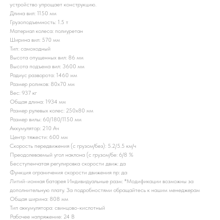
устройство упрощает конструкцию.
Длина вил: 1150 мм
Грузоподъемность: 1.5 т
Материал колеса: полиуретан
Ширина вил: 570 мм
Тип: самоходный
Высота опущенных вил: 86 мм
Высота подъема вил: 3600 мм
Радиус разворота: 1460 мм
Размер роликов: 80x70 мм
Вес: 937 кг
Общая длина: 1934 мм
Размер рулевых колес: 250x80 мм
Размер вилы: 60/180/1150 мм
Аккумулятор: 210 Ач
Центр тяжести: 600 мм
Скорость передвижения (с грузом/без): 5.2/5.5 км/ч
Преодолеваемый угол наклона (с грузом/бе: 6/8 %
Бесступенчатая регулировка скорости движ: да
Функция ограничения скорости движения пр: да
Литий-ионная батарея Индивидуальные разм: *Модификации возможны за
дополнительную плату. За подробностями обращайтесь к нашим менеджерам
Общая ширина: 808 мм
Тип аккумулятора: свинцово-кислотный
Рабочее напряжение: 24 В