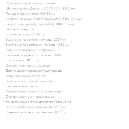
Зарядное устройство: в комплекте
Ширина прохода (паллета 800?1200): 2305 мм
Размер опорных колес: 150x58 мм
Скорость опускания вил (с грузом/без): 146/128 мм/с
Скорость поднятия (с грузом/без): 100/135 мм/с
Звуковой сигнал: да
Количество колес: 1+2/4 шт
Высота мачты в сложенном виде: 2327 мм
Высота мачты в разложенном виде: 4087 мм
Наличие платформы: с платформой
Сила тока зарядного устройства: 30 А
Контроллер CURTIS: да
Функция черепашьего хода: да
Датчик уровня заряда аккумулятора: да
Аварийный выключатель: да
Защитное оргстекло на мачте: да
Счетчик моточасов: да
Функция реверсивного торможения: да
Функция защиты от перегрева: да
Концевой выключатель двигателя подъема: да
Высота свободного подъема вил: 1882 мм
Функция свободного подъема вил (FFL): да