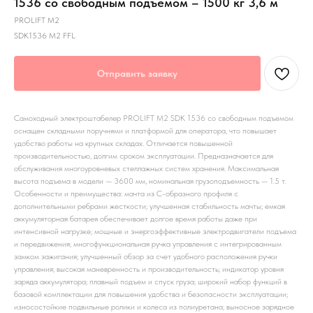
1536 со свободным подъемом – 1500 кг 3,6 м
PROLIFT M2
SDK1536 M2 FFL
Отправить заявку
Самоходный электроштабелер PROLIFT M2 SDK 1536 со свободным подъемом
оснащен складными поручнями и платформой для оператора, что повышает
удобство работы на крупных складах. Отличается повышенной
производительностью, долгим сроком эксплуатации. Предназначается для
обслуживания многоуровневых стеллажных систем хранения. Максимальная
высота подъема в модели — 3600 мм, номинальная грузоподъемность — 1.5 т.
Особенности и преимущества: мачта из С-образного профиля с
дополнительными ребрами жесткости; улучшенная стабильность мачты; емкая
аккумуляторная батарея обеспечивает долгое время работы даже при
интенсивной нагрузке; мощные и энергоэффективные электродвигатели подъема
и передвижения; многофункциональная ручка управления с интегрированным
замком зажигания; улучшенный обзор за счет удобного расположения ручки
управления; высокая маневренность и производительность; индикатор уровня
заряда аккумулятора; плавный подъем и спуск груза; широкий набор функций в
базовой комплектации для повышения удобства и безопасности эксплуатации;
износостойкие подвильные ролики и колеса из полиуретана; выносное зарядное