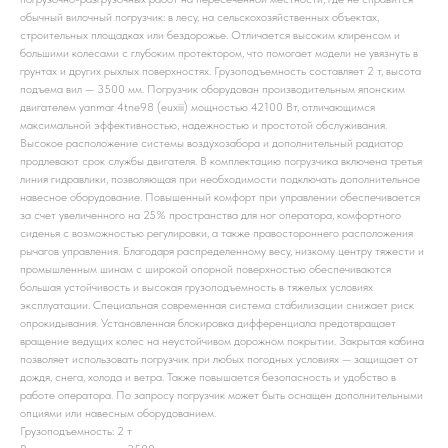
обычный вилочный погрузчик: в лесу, на сельскохозяйственных объектах,
строительных площадках или бездорожье. Отличается высоким клиренсом и
большими колесами с глубоким протектором, что помогает модели не увязнуть в
грунтах и других рыхлых поверхностях. Грузоподъемность составляет 2 т, высота
подъема вил — 3500 мм. Погрузчик оборудован производительным японским
двигателем yanmar 4tne98 (euxiii) мощностью 42100 Вт, отличающимся
максимальной эффективностью, надежностью и простотой обслуживания.
Высокое расположение системы воздухозабора и дополнительный радиатор
продлевают срок службы двигателя. В комплектацию погрузчика включена третья
линия гидравлики, позволяющая при необходимости подключать дополнительное
навесное оборудование. Повышенный комфорт при управлении обеспечивается
за счет увеличенного на 25% пространства для ног оператора, комфортного
сиденья с возможностью регулировки, а также правостороннего расположения
рычагов управления. Благодаря распределенному весу, низкому центру тяжести и
промышленным шинам с широкой опорной поверхностью обеспечиваются
большая устойчивость и высокая грузоподъемность в тяжелых условиях
эксплуатации. Специальная современная система стабилизации снижает риск
опрокидывания. Установленная блокировка дифференциала предотвращает
вращение ведущих колес на неустойчивом дорожном покрытии. Закрытая кабина
позволяет использовать погрузчик при любых погодных условиях — защищает от
дождя, снега, холода и ветра. Также повышается безопасность и удобство в
работе оператора. По запросу погрузчик может быть оснащен дополнительными
опциями или навесным оборудованием.
Грузоподъемность: 2 т