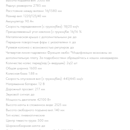
Высота подъема вил: 3500 мм
Радиус разворота: 2785 мм
Расстояние между вилами: 16/1580 мм
Размер вил: 1220/125/40 мм
Аккумулятор: 90 Ач
Скорость передвижения (с грузом/без): 18/20 км/ч
Преодолеваемый угол наклона (с грузом/бе: 16/16 %
Металлическая крыша с дополнительными ре: да
Передние поворотные фары с указателями п: да
Рулевая колонка с возможностью регулиров: да
Четвертая линия гидравлики Функция свобо: *Модификации возможны за
дополнительную плату. За подробностями обращайтесь к нашим менеджерам
Количество колес перед/зад (x-ведущее): 2x/2 шт
Общая ширина: 1600 мм
Колесная база: 1.88 м
Скорость опускания вил (с грузом/без): 445/445 мм/с
Напряжение батареи: 12 B
Дорожный просвет: 217 мм
Звуковой сигнал: да
Мощность двигателя: 42100 Вт
Высота мачты в сложенном виде: 2525 мм
Высота свободного подъема вил: 140 мм
Тип колес: пневматические
Центр тяжести груза: 500 мм
Широкообзорная мачта: да