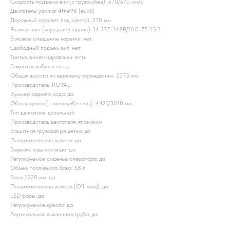
Скорость подъема вил (с грузом/без): 570/570 мм/с
Двигатель: yanmar 4tne98 (euxiii)
Дорожный просвет под мачтой: 270 мм
Размер шин (передние/задние): 14-17.5-14PR/10.0-75-15.3
Боковое смещение каретки: нет
Свободный подъем вил: нет
Третья линия гидравлики: есть
Закрытая кабина: есть
Общая высота по верхнему ограждению: 2275 мм
Производитель: ROYAL
Зуммер заднего хода: да
Общая длина (с вилами/без вил): 4421/3010 мм
Тип двигателя: дизельный
Производитель двигателя: японским
Защитная грузовая решетка: да
Пневматические колеса: да
Зеркало заднего вида: да
Регулируемое сиденье оператора: да
Объем топливного бака: 58 л
Вилы 1220 мм: да
Пневматические колеса (Off-road): да
LED фары: да
Регулируемое кресло: да
Вертикальная выхлопная труба: да