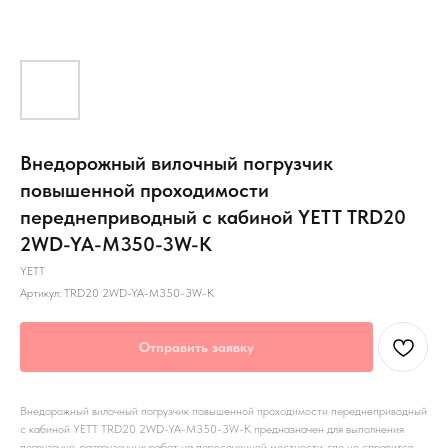
Внедорожный вилочный погрузчик
повышенной проходимости
переднеприводный с кабиной YETT TRD20
2WD-YA-M350-3W-K
YETT
Артикул:
TRD20 2WD-YA-M350-3W-K
Отправить заявку
Внедорожный вилочный погрузчик повышенной проходимости переднеприводный
с кабиной YETT TRD20 2WD-YA-M350-3W-K предназначен для выполнения
погрузочно-разгрузочных работ на пересеченной местности, где не справится