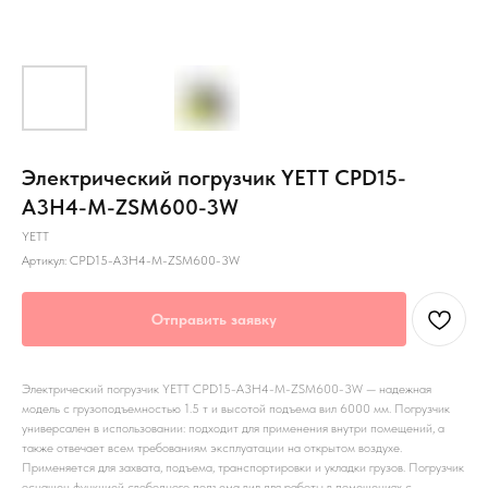
Электрический погрузчик YETT CPD15-
A3H4-M-ZSM600-3W
YETT
Артикул:
CPD15-A3H4-M-ZSM600-3W
Отправить заявку
Электрический погрузчик YETT CPD15-A3H4-M-ZSM600-3W — надежная
модель с грузоподъемностью 1.5 т и высотой подъема вил 6000 мм. Погрузчик
универсален в использовании: подходит для применения внутри помещений, а
также отвечает всем требованиям эксплуатации на открытом воздухе.
Применяется для захвата, подъема, транспортировки и укладки грузов. Погрузчик
оснащен функцией свободного подъема вил для работы в помещениях с