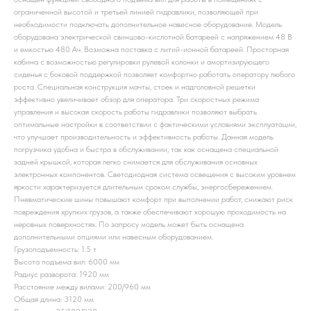
ограниченной высотой и третьей линией гидравлики, позволяющей при
необходимости подключать дополнительное навесное оборудование. Модель
оборудована электрической свинцово-кислотной батареей с напряжением 48 B
и емкостью 480 Ач. Возможна поставка с литий-ионной батареей. Просторная
кабина с возможностью регулировки рулевой колонки и амортизирующего
сиденья с боковой поддержкой позволяет комфортно работать оператору любого
роста. Специальная конструкция мачты, стоек и надголовной решетки
эффективно увеличивает обзор для оператора. Три скоростных режима
управления и высокая скорость работы гидравлики позволяют выбрать
оптимальные настройки в соответствии с фактическими условиями эксплуатации,
что улучшает производительность и эффективность работы. Данная модель
погрузчика удобна и быстра в обслуживании, так как оснащена специальной
задней крышкой, которая легко снимается для обслуживания основных
электронных компонентов. Светодиодная система освещения с высоким уровнем
яркости характеризуется длительным сроком службы, энергосбережением.
Пневматические шины повышают комфорт при выполнении работ, снижают риск
повреждения хрупких грузов, а также обеспечивают хорошую проходимость на
неровных поверхностях. По запросу модель может быть оснащена
дополнительными опциями или навесным оборудованием.
Грузоподъемность: 1.5 т
Высота подъема вил: 6000 мм
Радиус разворота: 1920 мм
Расстояние между вилами: 200/960 мм
Общая длина: 3120 мм