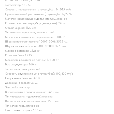
Размер вил: 35/100/920 мм
Аккумулятор: 480 Ач
Скорость передвижения (с грузом/без): 14.5/15 км/ч
Преодолеваемый угол наклона (с грузом/бе: 17/27 %
Металлическая крыша с дополнительными ре: да
Количество колес перед/зад (x-ведущее): 2/2 шт
Общая ширина: 1120 мм
Тип аккумулятора: свинцово-кислотный
Мощность двигателя на передвижение: 8000 Вт
Ширина прохода (паллета 1000?1200): 3575 мм
Ширина прохода (паллета 800?1200): 3770 мм
Масса с батареей: 3125 кг
Колесная база: 1.475 м
Мощность двигателя на подъём: 10600 Вт
Вес аккумулятора: 760 кг
Тип питания: электрический
Скорость опускания вил (с грузом/без): 400/400 мм/с
Напряжение батареи: 48 B
Дорожный просвет: 95 мм
Звуковой сигнал: да
Высота мачты в сложенном виде: 2640 мм
Тип управления: гидравлика/механика
Высота свободного подъема вил: 1635 мм
Тип колес: пневматические
Центр тяжести груза: 500 мм