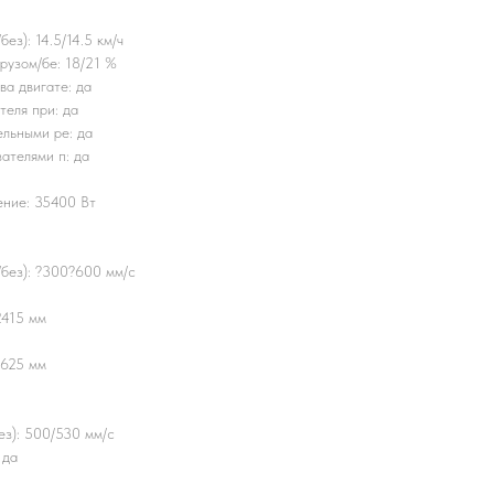
ез): 14.5/14.5 км/ч
рузом/бе: 18/21 %
а двигате: да
теля при: да
льными ре: да
ателями п: да
ение: 35400 Вт
/без): ?300?600 мм/с
2415 мм
1625 мм
ез): 500/530 мм/с
 да