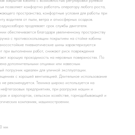
ая закрытая кабина с возможностью регулировки рулевой
ья позволяет комфортно работать оператору любого роста,
жающего пространства, комфортные условия для работы при
иту водителя от пыли, ветра и атмосферных осадков.
здухозабора продлевает срок службы двигателя.
нии обеспечивается благодаря увеличенному пространству
 ручка с противоскользящим покрытием на стойке кабины
Износостойкие пневматические шины характеризуются
т при выполнении работ, снижают риск повреждения
ивают хорошую проходимость на неровных поверхностях. По
щена дополнительными опциями или навесным
ый погрузчик идеален для уличной эксплуатации.
ещениях с хорошей вентиляцией. Длительное использование
х не рекомендуется. Техника широко используется на
 нефтегазовых предприятиях, при разгрузке машин и
трах и аэропортах, сельском хозяйстве, горнодобывающей и
ургических компаниях, машиностроении.
50 мм