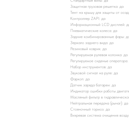
Стандартные вилы: да
Защитная грузовая решетка: да
Тент на крышу для защиты от осад
Контроллер ZAPI: да
Информационный LCD дисплей: д
Пневматические колеса: да
Задние комбинированные фары: д
Зеркало заднего вида: да
Резиновый коврик: да
Регулируемая рулевая колонка: да
Регулируемое сиденье оператора:
Набор инструментов: да
Звуковой сигнал на руле: да
Фаркоп: да
Датчик заряда батареи: да
Индикатор ошибки работы двигате
Масляный фильтр в гидравлическо
Нейтральная передача (рычаг): да
Стояночный тормоз: да
Вихревая система очищения возду