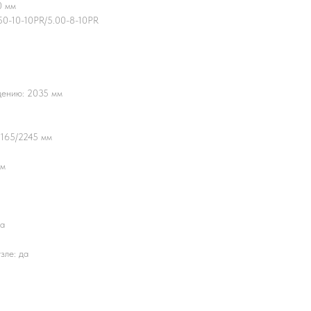
0 мм
.50-10-10PR/5.00-8-10PR
дению: 2035 мм
3165/2245 мм
им
да
зле: да