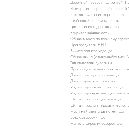
Дорожный просвет под мачтой: 11
Размер шин (передние/задние): 6
Боковое смещение каретки: нет
Свободный подъем вил: есть
Третья линия гидравлики: есть
Закрытая кабина: есть
Общая высота по верхнему ограж
Производитель: HELI
Зуммер заднего хода: да
Общая длина (с вилами/без вил): 
Тип двигателя: дизельный
Производитель двигателя: японск
Датчик температуры воды: да
Датчик уровня топлива: да
Индикатор давления масла: да
Индикатор перегрева двигателя: 
Щуп для масла в двигателе: да
Щуп для масла в гидравлическом у
Масляный фильтр двигателя: да
Воздухозаборник: да
Мачта с широким обзором: да