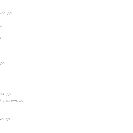
ков: да
а
а
 да
ля: да
й системе: да
ха: да