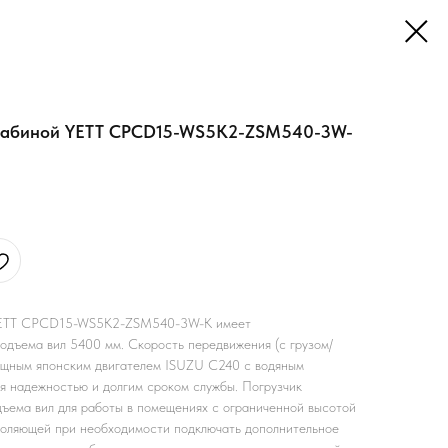
 кабиной YETT CPCD15-WS5K2-ZSM540-3W-
 YETT CPCD15-WS5K2-ZSM540-3W-K имеет
подъема вил 5400 мм. Скорость передвижения (с грузом/
мощным японским двигателем ISUZU C240 с водяным
ся надежностью и долгим сроком службы. Погрузчик
ъема вил для работы в помещениях с ограниченной высотой
зволяющей при необходимости подключать дополнительное