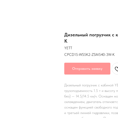
Дизельный погрузчик с
K
YETT
CPCD15-WS5K2-ZSM540-3W-K
Отправить заявку
Дизельный погрузчик с кабиной
грузоподъемность 1.5 т и высоту 
без) — 14.5/14.5 км/ч. Оснащен 
охлаждением; двигатель отличает
оснащен функцией свободного под
и третьей линией гидравлики, по