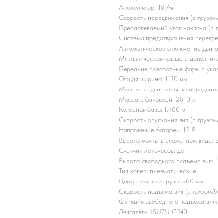
Аккумулятор: 18 Ач
Скорость передвижения (с грузом/б
Преодолеваемый угол наклона (с г
Система предотвращения перегрев
Автоматическое отключение двига
Металлическая крыша с дополните
Передние поворотные фары с указ
Общая ширина: 1170 мм
Мощность двигателя на передвиж
Масса с батареей: 2810 кг
Колесная база: 1.400 м
Скорость опускания вил (с грузом
Напряжение батареи: 12 B
Высота мачты в сложенном виде: 
Счетчик моточасов: да
Высота свободного подъема вил: 
Тип колес: пневматические
Центр тяжести груза: 500 мм
Скорость подъема вил (с грузом/б
Функция свободного подъема вил:
Двигатель: ISUZU C240