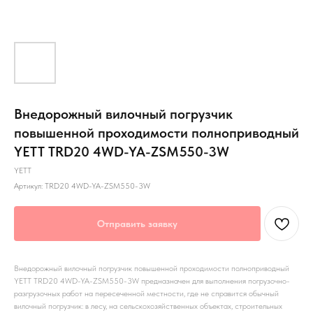
Внедорожный вилочный погрузчик
повышенной проходимости полноприводный
YETT TRD20 4WD-YA-ZSM550-3W
YETT
Артикул:
TRD20 4WD-YA-ZSM550-3W
Отправить заявку
Внедорожный вилочный погрузчик повышенной проходимости полноприводный
YETT TRD20 4WD-YA-ZSM550-3W предназначен для выполнения погрузочно-
разгрузочных работ на пересеченной местности, где не справится обычный
вилочный погрузчик: в лесу, на сельскохозяйственных объектах, строительных