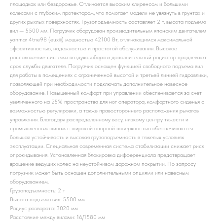
площадках или бездорожье. Отличается высоким клиренсом и большими
колесами с глубоким протектором, что помогает модели не увязнуть в грунтах и
других рыхлых поверхностях. Грузоподъемность составляет 2 т, высота подъема
вил — 5500 мм. Погрузчик оборудован производительным японским двигателем
yanmar 4tne98 (euxiii) мощностью 42100 Вт, отличающимся максимальной
эффективностью, надежностью и простотой обслуживания. Высокое
расположение системы воздухозабора и дополнительный радиатор продлевают
срок службы двигателя. Погрузчик оснащен функцией свободного подъема вил
для работы в помещениях с ограниченной высотой и третьей линией гидравлики,
позволяющей при необходимости подключать дополнительное навесное
оборудование. Повышенный комфорт при управлении обеспечивается за счет
увеличенного на 25% пространства для ног оператора, комфортного сиденья с
возможностью регулировки, а также правостороннего расположения рычагов
управления. Благодаря распределенному весу, низкому центру тяжести и
промышленным шинам с широкой опорной поверхностью обеспечиваются
большая устойчивость и высокая грузоподъемность в тяжелых условиях
эксплуатации. Специальная современная система стабилизации снижает риск
опрокидывания. Установленная блокировка дифференциала предотвращает
вращение ведущих колес на неустойчивом дорожном покрытии. По запросу
погрузчик может быть оснащен дополнительными опциями или навесным
оборудованием.
Грузоподъемность: 2 т
Высота подъема вил: 5500 мм
Радиус разворота: 3020 мм
Расстояние между вилами: 16/1580 мм