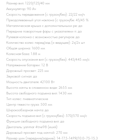
Размер вил: 1220/125/40 мм
Аккумулятор: 90 Ач
Скорость передвижения (с грузом/без): 22/22 км/ч
Преодолеваемый угол наклона (с грузом/бе: 45/45 %
Металлическая крыша с дополнительными ре: да
Передние поворотные фары с указателями п: да
Рулевая колонка с возможностью регулиров: да
Количество колес перед/зад (x-ведущее): 2x/2x шт
Общая ширина: 1600 мм
Колесная база: 1.88 м
Скорость опускания вил (с грузом/без): 445/445 мм/с
Напряжение батареи: 12 B
Дорожный просвет: 225 мм
Звуковой сигнал: да
Мощность двигателя: 42100 Вт
Высота мачты в сложенном виде: 2655 мм
Высота свободного подъема вил: 1430 мм
Тип колес: пневматические
Центр тяжести груза: 500 мм
Широкообзорная мачта: да
Скорость подъема вил (с грузом/без): 570/570 мм/с
Функция свободного подъема вил: да
Двигатель: yanmar 4tne98 (euxiii)
Дорожный просвет под мачтой: 270 мм
Размер шин (передние/задние): 14-17.5-14PR/10.0-75-15.3