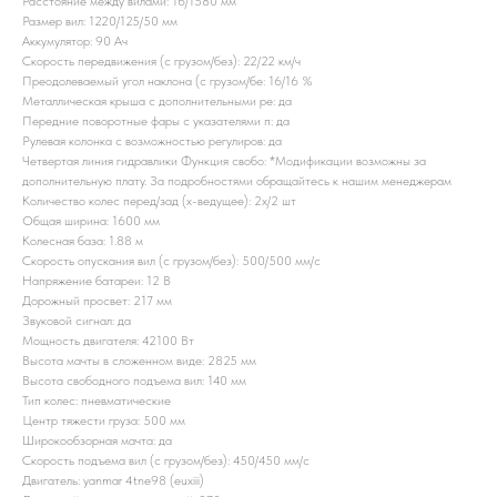
Расстояние между вилами: 16/1580 мм
Размер вил: 1220/125/50 мм
Аккумулятор: 90 Ач
Скорость передвижения (с грузом/без): 22/22 км/ч
Преодолеваемый угол наклона (с грузом/бе: 16/16 %
Металлическая крыша с дополнительными ре: да
Передние поворотные фары с указателями п: да
Рулевая колонка с возможностью регулиров: да
Четвертая линия гидравлики Функция свобо: *Модификации возможны за
дополнительную плату. За подробностями обращайтесь к нашим менеджерам
Количество колес перед/зад (x-ведущее): 2x/2 шт
Общая ширина: 1600 мм
Колесная база: 1.88 м
Скорость опускания вил (с грузом/без): 500/500 мм/с
Напряжение батареи: 12 B
Дорожный просвет: 217 мм
Звуковой сигнал: да
Мощность двигателя: 42100 Вт
Высота мачты в сложенном виде: 2825 мм
Высота свободного подъема вил: 140 мм
Тип колес: пневматические
Центр тяжести груза: 500 мм
Широкообзорная мачта: да
Скорость подъема вил (с грузом/без): 450/450 мм/с
Двигатель: yanmar 4tne98 (euxiii)