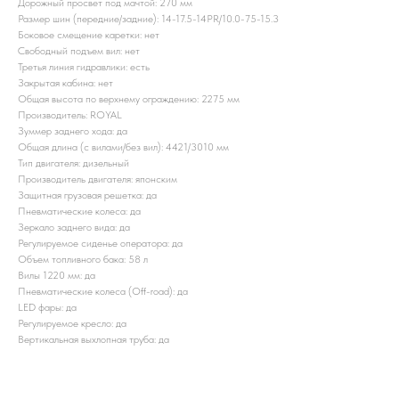
Дорожный просвет под мачтой: 270 мм
Размер шин (передние/задние): 14-17.5-14PR/10.0-75-15.3
Боковое смещение каретки: нет
Свободный подъем вил: нет
Третья линия гидравлики: есть
Закрытая кабина: нет
Общая высота по верхнему ограждению: 2275 мм
Производитель: ROYAL
Зуммер заднего хода: да
Общая длина (с вилами/без вил): 4421/3010 мм
Тип двигателя: дизельный
Производитель двигателя: японским
Защитная грузовая решетка: да
Пневматические колеса: да
Зеркало заднего вида: да
Регулируемое сиденье оператора: да
Объем топливного бака: 58 л
Вилы 1220 мм: да
Пневматические колеса (Off-road): да
LED фары: да
Регулируемое кресло: да
Вертикальная выхлопная труба: да