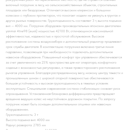
вилочный погрузчик: в лесу, на сельскохозяйственных объектах, строительных
площадках или бездорожье. Отличается высоким клиренсом и большими
колесами с глубоким протектором, что помогает модели не увязнуть в грунтах и
других рыхлых поверхностях. Грузоподъемность составляет 3 т, высота подъема
вил — 4000 мм. Погрузчик оборудован производительным японским двигателем
yanmar 4tne98 (euxiii) мощностью 42100 Вт, отличающимся максимальной
эффективностью, надежностью и простотой обслуживания. Высокое
расположение системы воздухозабора и дополнительный радиатор продлевают
срок службы двигателя. В комплектацию погрузчика включена третья линия
гидравлики, позволяющая при необходимости подключать дополнительное
навесное оборудование. Повышенный комфорт при управлении обеспечивается
за счет увеличенного на 25% пространства для ног оператора, комфортного
сиденья с возможностью регулировки, а также правостороннего расположения
рычагов управления. Благодаря распределенному весу, низкому центру тяжести и
промышленным шинам с широкой опорной поверхностью обеспечиваются
большая устойчивость и высокая грузоподъемность в тяжелых условиях
эксплуатации. Специальная современная система стабилизации снижает риск
опрокидывания. Установленная блокировка дифференциала предотвращает
вращение ведущих колес на неустойчивом дорожном покрытии. По запросу
погрузчик может быть оснащен дополнительными опциями или навесным
оборудованием.
Грузоподъемность: 3 т
Высота подъема вил: 4000 мм
Радиус разворота: 2785 мм