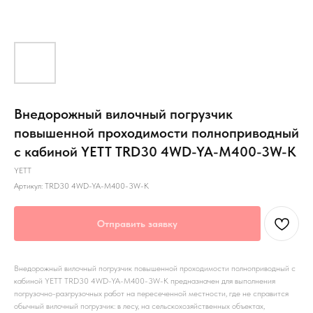
Внедорожный вилочный погрузчик
повышенной проходимости полноприводный
с кабиной YETT TRD30 4WD-YA-M400-3W-K
YETT
Артикул:
TRD30 4WD-YA-M400-3W-K
Отправить заявку
Внедорожный вилочный погрузчик повышенной проходимости полноприводный с
кабиной YETT TRD30 4WD-YA-M400-3W-K предназначен для выполнения
погрузочно-разгрузочных работ на пересеченной местности, где не справится
обычный вилочный погрузчик: в лесу, на сельскохозяйственных объектах,