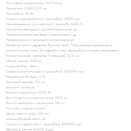
Расстояние между вилами: 16/1580 мм
Размер вил: 1220/125/50 мм
Аккумулятор: 90 Ач
Скорость передвижения (с грузом/без): 20/20 км/ч
Преодолеваемый угол наклона (с грузом/бе: 45/45 %
Металлическая крыша с дополнительными ре: да
Передние поворотные фары с указателями п: да
Рулевая колонка с возможностью регулиров: да
Четвертая линия гидравлики Функция свобо: *Модификации возможны за
дополнительную плату. За подробностями обращайтесь к нашим менеджерам
Количество колес перед/зад (x-ведущее): 2x/2x шт
Общая ширина: 1600 мм
Колесная база: 1.88 м
Скорость опускания вил (с грузом/без): 500/500 мм/с
Напряжение батареи: 12 B
Дорожный просвет: 225 мм
Звуковой сигнал: да
Мощность двигателя: 42100 Вт
Высота мачты в сложенном виде: 2825 мм
Высота свободного подъема вил: 140 мм
Тип колес: пневматические
Центр тяжести груза: 500 мм
Широкообзорная мачта: да
Скорость подъема вил (с грузом/без): 450/450 мм/с
Двигатель: yanmar 4tne98 (euxiii)