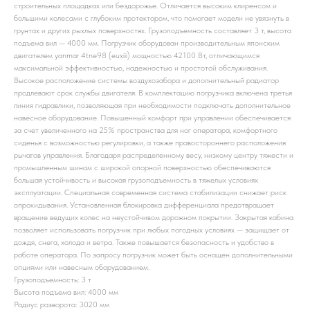
строительных площадках или бездорожье. Отличается высоким клиренсом и
большими колесами с глубоким протектором, что помогает модели не увязнуть в
грунтах и других рыхлых поверхностях. Грузоподъемность составляет 3 т, высота
подъема вил — 4000 мм. Погрузчик оборудован производительным японским
двигателем yanmar 4tne98 (euxiii) мощностью 42100 Вт, отличающимся
максимальной эффективностью, надежностью и простотой обслуживания.
Высокое расположение системы воздухозабора и дополнительный радиатор
продлевают срок службы двигателя. В комплектацию погрузчика включена третья
линия гидравлики, позволяющая при необходимости подключать дополнительное
навесное оборудование. Повышенный комфорт при управлении обеспечивается
за счет увеличенного на 25% пространства для ног оператора, комфортного
сиденья с возможностью регулировки, а также правостороннего расположения
рычагов управления. Благодаря распределенному весу, низкому центру тяжести и
промышленным шинам с широкой опорной поверхностью обеспечиваются
большая устойчивость и высокая грузоподъемность в тяжелых условиях
эксплуатации. Специальная современная система стабилизации снижает риск
опрокидывания. Установленная блокировка дифференциала предотвращает
вращение ведущих колес на неустойчивом дорожном покрытии. Закрытая кабина
позволяет использовать погрузчик при любых погодных условиях — защищает от
дождя, снега, холода и ветра. Также повышается безопасность и удобство в
работе оператора. По запросу погрузчик может быть оснащен дополнительными
опциями или навесным оборудованием.
Грузоподъемность: 3 т
Высота подъема вил: 4000 мм
Радиус разворота: 3020 мм