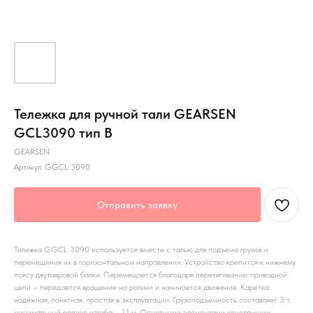
Тележка для ручной тали GEARSEN
GCL3090 тип B
GEARSEN
Артикул:
GGCL 3090
Отправить заявку
Тележка GGCL 3090 используется вместе с талью для подъема грузов и
перемещения их в горизонтальном направлении. Устройство крепится к нижнему
поясу двутавровой балки. Перемещается благодаря перетягиванию приводной
цепи – передается вращение на ролики и начинается движение. Каретка
надежная, понятная, простая в эксплуатации. Грузоподъемность составляет 3 т,
минимальный радиус изгиба – 1.1 м. Основными элементами конструкции