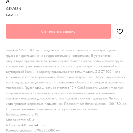
А
GEARSEN
GGCT 100
Отправить заявку
Тележки GGCT 100 используются в системе с ручными талями для подъема
грузов и перемещения их в горизонтальном направлении. В устройстве
отсутствует привод, передвижение осуществляется весом поднимаемого груза
при помощи приложения физического усилия. Каретка крепится к нижней части
двутавровой балки, на каретку подвешивается таль. Модель GGCT 100 – это
надежное, простое в применении, безопасное устройство. Широко применяется
на складах, производственных и строительных объектах, в ангарах и ремонтных
мастерских. Грузоподъемность составляет 10 т. Особенности модели: Наличие
полуавтоматических захватов позволяет обеспечить надежное крепление
тележки к монорельсу, исключить отрыв тележки в случае перегрузок. Легкость
хода придают шариковые подшипники. Подходит для балок шириной 100-180 мм.
Стальные элементы защищены антикоррозионным покрытием.
Грузоподъемность: 10 т
Масса нетто: 65 кг
Габариты: 440x440x410 мм
Размеры упаковки: 570x220x380 мм