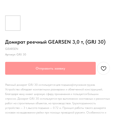
Домкрат реечный GEARSEN 3,0 т, (GRJ 30)
GEARSEN
Артикул:
GRJ 30
Отправить заявку
Реечный домкрат GRJ 30 используется для подъема/опускания грузов.
Устройство обладает компактными размерами и облегченной конструкцией,
благодаря чему имеет широкую сферу применения и пользуется большим
спросом. Домкрат GRJ 30 используется при выполнении монтажных и ремонтных
работ на строительных объектах, на производствах. Грузоподъемность
устройства — 3 т, высота подъема — 0.72 м. Принцип работы такого домкрата
основан на выдвижении рейки при помощи приводной рукояти. Особенности и