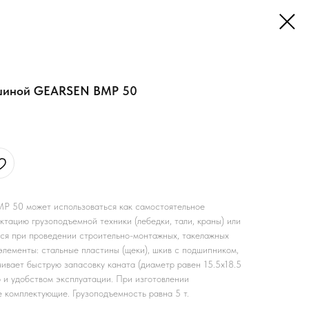
ушиной GEARSEN BMP 50
P 50 может использоваться как самостоятельное
ктацию грузоподъемной техники (лебедки, тали, краны) или
тся при проведении строительно-монтажных, такелажных
элементы: стальные пластины (щеки), шкив с подшипником,
ивает быструю запасовку каната (диаметр равен 15.5x18.5
 и удобством эксплуатации. При изготовлении
 комплектующие. Грузоподъемность равна 5 т.