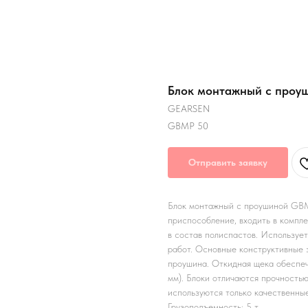
Блок монтажный с про
GEARSEN
GBMP 50
Отправить заявку
Блок монтажный с проушиной GBM
приспособление, входить в компле
в состав полиспастов. Используе
работ. Основные конструктивные 
проушина. Откидная щека обеспеч
мм). Блоки отличаются прочностью
используются только качественные
Грузоподъемность: 5 т