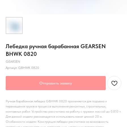
Лебедка ручная барабанная GEARSEN
BHWK 0820
GEARSEN
Артикул:
GBHWK 0820
Отправить заявку
Ручная барабанная лебедка GBHWK 0820 применяется для подъема и
перемещения грузов в процессе выполнения ремонтных, строительных,
монтажных работ. Устройство рассчитано на работу с грузами массой до 0.810 т.
Для данной модели рекомендуется использовать канат длиной 20 м.
Особенности модели: Конструкция лебедки рассчитана на возможность
крепления к горизонтальным, вертикальным, наклонным поверхностям.