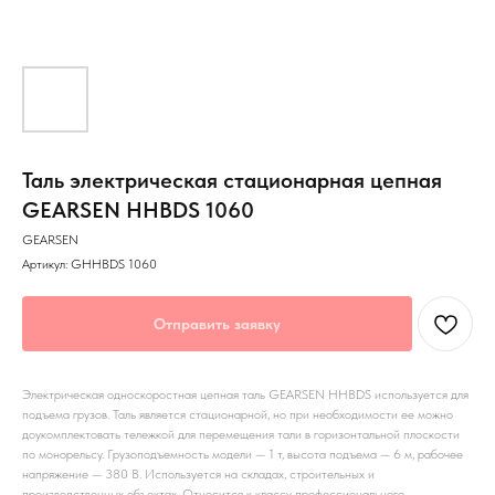
Таль электрическая стационарная цепная
GEARSEN HHBDS 1060
GEARSEN
Артикул:
GHHBDS 1060
Отправить заявку
Электрическая односкоростная цепная таль GEARSEN HHBDS используется для
подъема грузов. Таль является стационарной, но при необходимости ее можно
доукомплектовать тележкой для перемещения тали в горизонтальной плоскости
по монорельсу. Грузоподъемность модели — 1 т, высота подъема — 6 м, рабочее
напряжение — 380 В. Используется на складах, строительных и
производственных объектах. Относится к классу профессионального