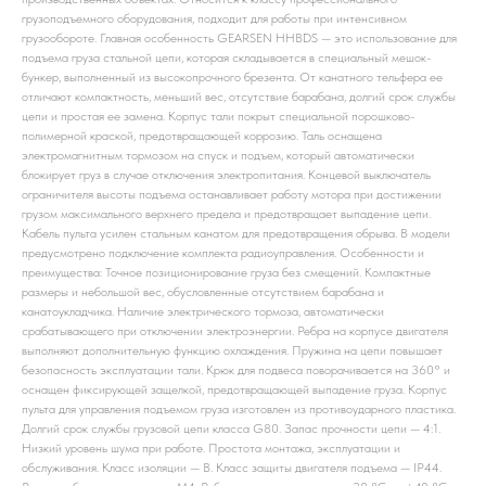
грузоподъемного оборудования, подходит для работы при интенсивном
грузообороте. Главная особенность GEARSEN HHBDS — это использование для
подъема груза стальной цепи, которая складывается в специальный мешок-
бункер, выполненный из высокопрочного брезента. От канатного тельфера ее
отличают компактность, меньший вес, отсутствие барабана, долгий срок службы
цепи и простая ее замена. Корпус тали покрыт специальной порошково-
полимерной краской, предотвращающей коррозию. Таль оснащена
электромагнитным тормозом на спуск и подъем, который автоматически
блокирует груз в случае отключения электропитания. Концевой выключатель
ограничителя высоты подъема останавливает работу мотора при достижении
грузом максимального верхнего предела и предотвращает выпадение цепи.
Кабель пульта усилен стальным канатом для предотвращения обрыва. В модели
предусмотрено подключение комплекта радиоуправления. Особенности и
преимущества: Точное позиционирование груза без смещений. Компактные
размеры и небольшой вес, обусловленные отсутствием барабана и
канатоукладчика. Наличие электрического тормоза, автоматически
срабатывающего при отключении электроэнергии. Ребра на корпусе двигателя
выполняют дополнительную функцию охлаждения. Пружина на цепи повышает
безопасность эксплуатации тали. Крюк для подвеса поворачивается на 360° и
оснащен фиксирующей защелкой, предотвращающей выпадение груза. Корпус
пульта для управления подъемом груза изготовлен из противоударного пластика.
Долгий срок службы грузовой цепи класса G80. Запас прочности цепи — 4:1.
Низкий уровень шума при работе. Простота монтажа, эксплуатации и
обслуживания. Класс изоляции — B. Класс защиты двигателя подъема — IP44.