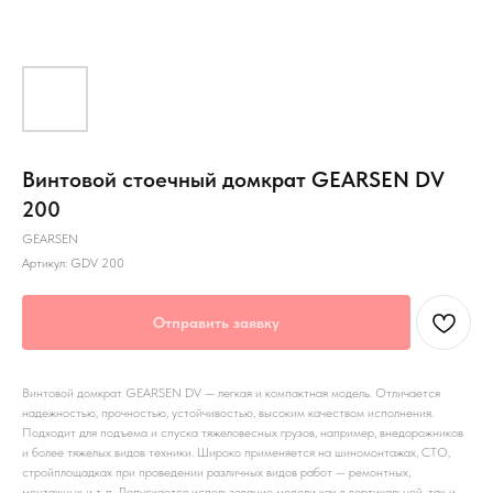
Винтовой стоечный домкрат GEARSEN DV
200
GEARSEN
Артикул:
GDV 200
Отправить заявку
Винтовой домкрат GEARSEN DV — легкая и компактная модель. Отличается
надежностью, прочностью, устойчивостью, высоким качеством исполнения.
Подходит для подъема и спуска тяжеловесных грузов, например, внедорожников
и более тяжелых видов техники. Широко применяется на шиномонтажах, СТО,
стройплощадках при проведении различных видов работ — ремонтных,
монтажных и т. п. Допускается использование модели как в вертикальной, так и