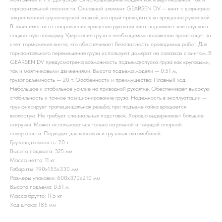
горизонтальной плоскости. Основной элемент GEARSEN DV — винт с шарнирно
закрепленной грузоопорной чашкой, который приводится во вращение рукояткой.
В зависимости от направления вращения рукоятки винт поднимает или опускает
подхватную площадку. Удержание груза в необходимом положении происходит за
счет торможения винта, что обеспечивает безопасность проводимых работ. Для
горизонтального перемещения груза используют домкрат на салазках с винтом. В
GEARSEN DV предусмотрена возможность подъема/спуска груза как круговыми,
так и маятниковыми движениями. Высота подъема модели — 0.51 м,
грузоподъемность — 20 т. Особенности и преимущества: Плавный ход.
Небольшое и стабильное усилие на приводной рукоятке. Обеспечивает высокую
стабильность и точное позиционирование груза. Надежность в эксплуатации —
груз фиксирует трапецеидальная резьба, при подъеме гайка вращается
вхолостую. Не требует специальных подставок. Хорошо выдерживает большие
нагрузки. Может использоваться только на ровной и твердой опорной
поверхности. Подходит для легковых и грузовых автомобилей.
Грузоподъемность: 20 т
Высота подхвата: 325 мм
Масса нетто: 11 кг
Габариты: 190x155x330 мм
Размеры упаковки: 600x370x210 мм
Высота подъема: 0.51 м
Масса брутто: 11.5 кг
Ход штока: 185 мм