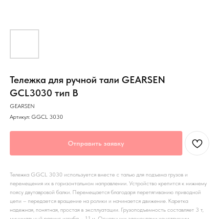
Тележка для ручной тали GEARSEN
GCL3030 тип B
GEARSEN
Артикул:
GGCL 3030
Отправить заявку
Тележка GGCL 3030 используется вместе с талью для подъема грузов и
перемещения их в горизонтальном направлении. Устройство крепится к нижнему
поясу двутавровой балки. Перемещается благодаря перетягиванию приводной
цепи – передается вращение на ролики и начинается движение. Каретка
надежная, понятная, простая в эксплуатации. Грузоподъемность составляет 3 т,
минимальный радиус изгиба – 1.1 м. Основными элементами конструкции