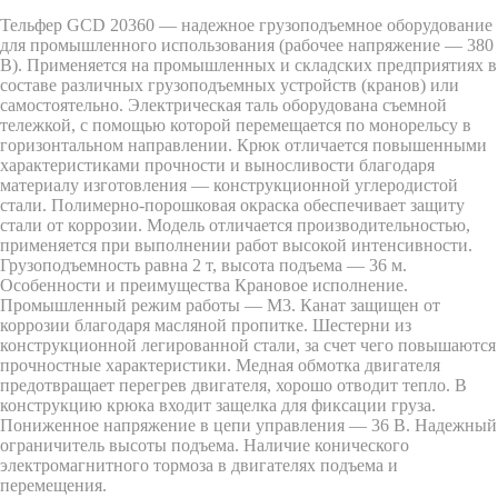
Отправить заявку
Тельфер GCD 20360 — надежное грузоподъемное оборудование
для промышленного использования (рабочее напряжение — 380
В). Применяется на промышленных и складских предприятиях в
составе различных грузоподъемных устройств (кранов) или
самостоятельно. Электрическая таль оборудована съемной
тележкой, с помощью которой перемещается по монорельсу в
горизонтальном направлении. Крюк отличается повышенными
характеристиками прочности и выносливости благодаря
материалу изготовления — конструкционной углеродистой
стали. Полимерно-порошковая окраска обеспечивает защиту
стали от коррозии. Модель отличается производительностью,
применяется при выполнении работ высокой интенсивности.
Грузоподъемность равна 2 т, высота подъема — 36 м.
Особенности и преимущества Крановое исполнение.
Промышленный режим работы — М3. Канат защищен от
коррозии благодаря масляной пропитке. Шестерни из
конструкционной легированной стали, за счет чего повышаются
прочностные характеристики. Медная обмотка двигателя
предотвращает перегрев двигателя, хорошо отводит тепло. В
конструкцию крюка входит защелка для фиксации груза.
Пониженное напряжение в цепи управления — 36 B. Надежный
ограничитель высоты подъема. Наличие конического
электромагнитного тормоза в двигателях подъема и
перемещения.