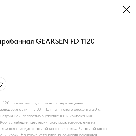
арабанная GEARSEN FD 1120
1120 применяется для подъема, перемещения,
узоподъемности – 1.133 т. Длина тягового элемента 20 м.
онструкцией, легкостью в управлении и компактными
Корпус лебедки, шестерни, оси, крюк изготовлены из
 комплект входит стальной канат с крюком. Стальной канат
 оцинковки. На крюке установлена самозапирающаяся