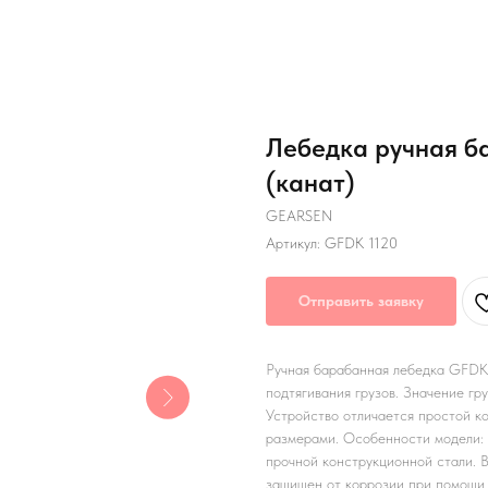
Лебедка ручная б
(канат)
GEARSEN
Артикул:
GFDK 1120
Отправить заявку
Ручная барабанная лебедка GFDK 
подтягивания грузов. Значение гр
Устройство отличается простой к
размерами. Особенности модели: 
прочной конструкционной стали. В
защищен от коррозии при помощи