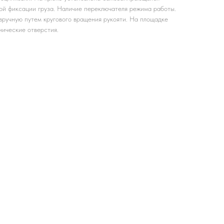
ой фиксации груза. Наличие переключателя режима работы.
вручную путем кругового вращения рукояти. На площадке
нические отверстия.