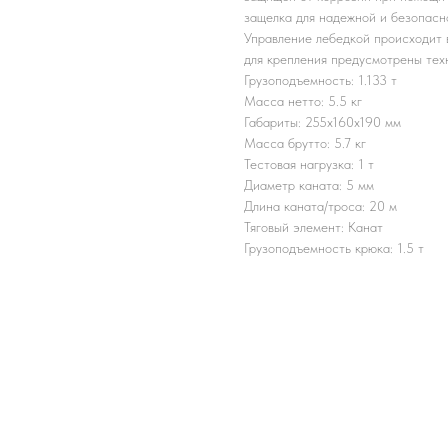
защелка для надежной и безопасн
Управление лебедкой происходит 
для крепления предусмотрены тех
Грузоподъемность: 1.133 т
Масса нетто: 5.5 кг
Габариты: 255x160x190 мм
Масса брутто: 5.7 кг
Тестовая нагрузка: 1 т
Диаметр каната: 5 мм
Длина каната/троса: 20 м
Тяговый элемент: Канат
Грузоподъемность крюка: 1.5 т