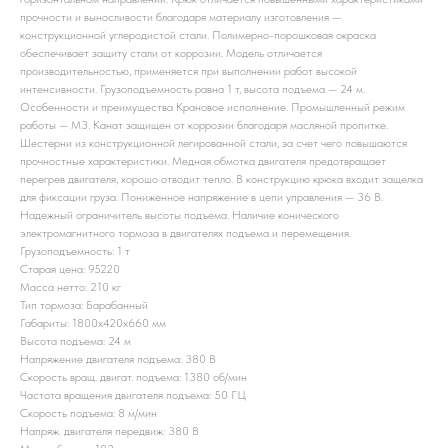
прочности и выносливости благодаря материалу изготовления —
конструкционной углеродистой стали. Полимерно-порошковая окраска
обеспечивает защиту стали от коррозии. Модель отличается
производительностью, применяется при выполнении работ высокой
интенсивности. Грузоподъемность равна 1 т, высота подъема — 24 м.
Особенности и преимущества Крановое исполнение. Промышленный режим
работы — М3. Канат защищен от коррозии благодаря масляной пропитке.
Шестерни из конструкционной легированной стали, за счет чего повышаются
прочностные характеристики. Медная обмотка двигателя предотвращает
перегрев двигателя, хорошо отводит тепло. В конструкцию крюка входит защелка
для фиксации груза. Пониженное напряжение в цепи управления — 36 B.
Надежный ограничитель высоты подъема. Наличие конического
электромагнитного тормоза в двигателях подъема и перемещения.
Грузоподъемность: 1 т
Старая цена: 95220
Масса нетто: 210 кг
Тип тормоза: Барабанный
Габариты: 1800x420x660 мм
Высота подъема: 24 м
Напряжение двигателя подъема: 380 В
Скорость вращ. двигат. подъема: 1380 об/мин
Частота вращения двигателя подъема: 50 ГЦ
Скорость подъема: 8 м/мин
Напряж. двигателя передвиж: 380 В