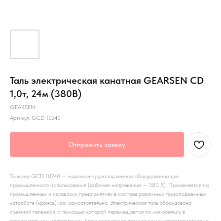
Таль электрическая канатная GEARSEN CD
1,0т, 24м (380В)
GEARSEN
Артикул:
GCD 10240
Отправить заявку
Тельфер GCD 10240 — надежное грузоподъемное оборудование для
промышленного использования (рабочее напряжение — 380 В). Применяется на
промышленных и складских предприятиях в составе различных грузоподъемных
устройств (кранов) или самостоятельно. Электрическая таль оборудована
съемной тележкой, с помощью которой перемещается по монорельсу в
горизонтальном направлении. Крюк отличается повышенными характеристиками