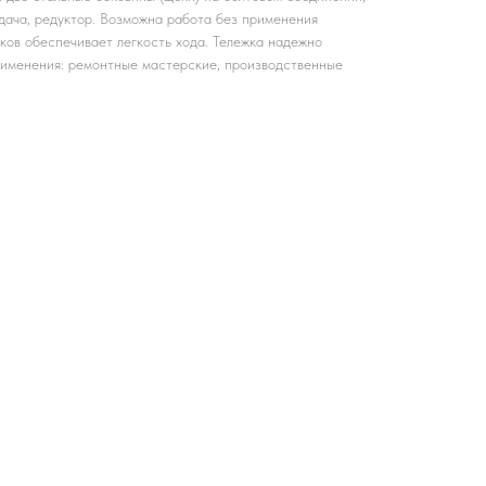
дача, редуктор. Возможна работа без применения
ков обеспечивает легкость хода. Тележка надежно
рименения: ремонтные мастерские, производственные