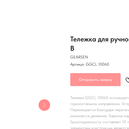
Тележка для ручн
B
GEARSEN
Артикул:
GGCL 10060
Отправить заявку
Тележка GGCL 10060 используется
горизонтальном направлении. Устр
Перемещается благодаря перетяги
начинается движение. Каретка над
Грузоподъемность составляет 10 т
элементами конструкции являются: