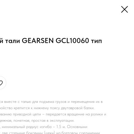
ой тали GEARSEN GCL10060 тип
 вместе с талью для подъема грузов и перемещения их в
ойство крепится к нижнему поясу двутавровой балки.
ванию приводной цепи – передается вращение на ролики и
ежная, понятная, простая в эксплуатации.
, минимальный радиус изгиба – 1.5 м. Основными
 две стальные боковины (щеки) на болтовом соединении,