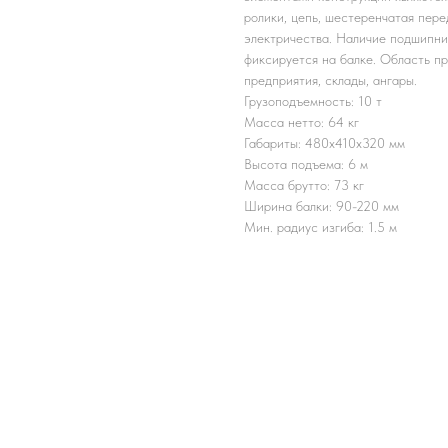
ролики, цепь, шестеренчатая пере
электричества. Наличие подшипни
фиксируется на балке. Область п
предприятия, склады, ангары.
Грузоподъемность: 10 т
Масса нетто: 64 кг
Габариты: 480x410x320 мм
Высота подъема: 6 м
Масса брутто: 73 кг
Ширина балки: 90-220 мм
Мин. радиус изгиба: 1.5 м