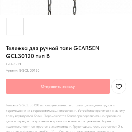
Тележка для ручной тали GEARSEN
GCL30120 тип B
GEARSEN
Артикул:
GGCL 30120
Отправить заявку
Тележка GGCL 30120 используется вместе с талью для подъема грузов и
перемещения их в горизонтальном направлении. Устройство крепится к нижнему
поясу двутавровой балки. Перемещается благодаря перетягиванию приводной
цепи – передается вращение на ролики и начинается движение. Каретка
надежная, понятная, простая в эксплуатации. Грузоподъемность составляет 3 т,
минимальный радиус изгиба – 1.1 м. Основными элементами конструкции