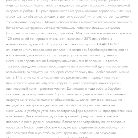
жидкими грузами. Таль отличается надежностью, долгим сроком службы, высокой
скоростью работы. Широко применяется на промышленных, горнопромышленных,
строительных объектах, складах, в шахтах с высокой интенсивностью подъемно-
транспортных операций. Может использоваться в качестве подъемного элемента
более сложных грузоподъемных механизмов, например, подъемных кранов
(мостовых, козловых, консольных, стреловых). Максимальное количество пусков —
120 включений при продолжительности включения 25% при работе с
номинальным грузом и 40% при работе с легкими грузами. GEARSEN MD
относится к типу продольного исполнения, когда ось барабана расположена по
направлению движения и состоит из двух узлов — механизма подъема и
механизма передвижения. Конструкция механизма передвижения такого
тельфера предусматривает перемещение по ограниченной дуге, что расширяет
возможности эксплуатации. Монорельсовую тележку при необходимости можно
снять. Плетение каната исключает его растягивание и перекручивание в
процессе подъема или опускания груза. В целях предотвращения коррозии
оцинкованный канат пропитан маслом. Для плавного хода работы барабан
оснащен двумя подшипниками. Корпус тельфера представляет собой цельную
сварную конструкцию, является объединяющим элементом и одновременно
несущей частью грузоподъемного механизма. Его форма обеспечивает
максимально удобную установку электротельфера в различных пространственных
положениях. Для крепления груза конструкцией предусмотрена крюковая
подвеска c фиксирующей защелкой. Благодаря ее устройству канат проходит
через шкив блока, таким образом нагрузка распределяется равномерно, что
обеспечивает большую стабильность груза при подъеме или опускании.