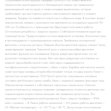
Опционально в конструкцию тельфера GEARSEN MD можно включить
ограничитель грузоподъемности, блокирующий подъем при превышении
рекомендуемой массы груза, а также концевые выключатели, которые
срабатывают при достижении крюком максимального верхнего и нижнего
пределов. Тельфер поставляется полностью в собранном виде. В комплект входит
электрическая тележка с возможностью крепления на монорельсе шириной 90-
300 мм. Особенности и преимущества: Двухскоростной режим работы.
Оптимальна для работы с жидкими грузами. Стабильное положение груза при
подъеме/спуске. Предусмотрена система аварийной остановки. Кнопочный пульт
в противоударном и пылезащищенном корпусе. Трехфазных асинхронный
двигатель с конусным ротором. Медная обмотка двигателя хорошо отводит тепло,
предотвращает перегрев. Тормозной диск и корпусные ребра двигателя
выполняют функцию его охлаждения. Корпус редуктора герметичен, что не
допускает попадания пыли внутрь. Вал-шестерни редуктора изготовлены из
кованой термообработанной стали. Шестерни поддерживаются
антифрикционными подшипниками с обеих сторон. Барабан для намотки каната
имеет винтовую канавку, которая обеспечивает точную посадку каната. Канат с
прочностью на растяжение 1760 H/мм2 пропитан специальным масляным
составом для большего срока службы. Крюк с защелкой надежно фиксирует груз.
Электрическая тележка с собственным тормозным механизмом. Наличие
ограничителя высоты подъема позволяет своевременно отключить двигатель при
подъеме крюка на расстояние меньшее, чем предельно допустимое. Это
защищает от повреждения канатоукладчика. Класс защиты тельфера — IP44,
класс изоляции — B. Режим работы механизма — M3, режим работы двигателя —
S3. Рабочая температура — от -20 °С до +40 °С. Допустимая относительная