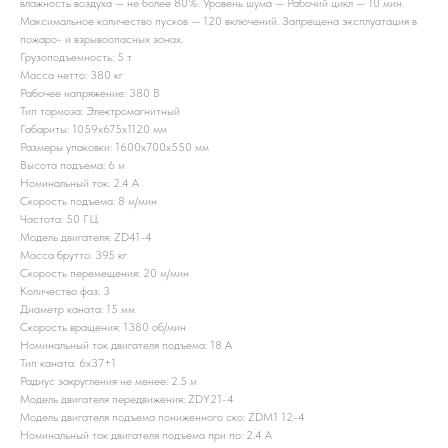
влажность воздуха — не более 80%. Уровень шума — Рабочий цикл — 10 мин.
Максимальное количество пусков — 120 включений. Запрещена эксплуатация в
пожаро- и взрывоопасных зонах.
Грузоподъемность: 5 т
Масса нетто: 380 кг
Рабочее напряжение: 380 В
Тип тормоза: Электромагнитный
Габариты: 1059x675x1120 мм
Размеры упаковки: 1600x700x550 мм
Высота подъема: 6 м
Номинальный ток: 2.4 А
Скорость подъема: 8 м/мин
Частота: 50 ГЦ
Модель двигателя: ZD41-4
Масса брутто: 395 кг
Скорость перемещения: 20 м/мин
Количество фаз: 3
Диаметр каната: 15 мм
Скорость вращения: 1380 об/мин
Номинальный ток двигателя подъема: 18 А
Тип каната: 6x37+1
Радиус закругления не менее: 2.5 м
Модель двигателя передвижения: ZDY21-4
Модель двигателя подъема пониженного ско: ZDM1 12-4
Номинальный ток двигателя подъема при по: 2.4 А