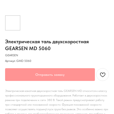
Электрическая таль двухскоростная
GEARSEN MD 5060
GEARSEN
Артикул:
GMD 5060
Отправить заявку
Электрическая канатная двухскоростная таль GEARSEN MD относится к классу
профессионального грузоподъемного оборудования. Работает в двухскоростном
режиме при подключении к сети 380 В. Такой режим предусматривает работу
при стандартной или пониженной скорости. Функция пониженной скорости
позволяет осуществлять подъем/спуск груза без рывков. Это особенно важно при
работе с грузами, где требуется бережное отношение, например, при работе с