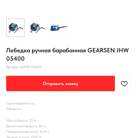
Лебедка ручная барабанная GEARSEN JHW
05400
Артикул:
GJHW 05400
Отправить заявку
Грузоподъемность:
Габариты:
Масса брутто: 21 кг
Длина каната/троса: 40 м
Передаточное число: 4.39:1
Тяговое усилие: 1000 кг