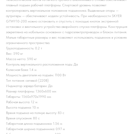
плавный подъем рабочей платформы. Спиртовой уровень позволяет
контролировать вертикальное положение подъемника. Выдвижные опоры —
аутригеры — обеспечивают модели устойчивость. При необходимости SKYER
GTWY10-200 можно остановить и спустить с помощью кнопок экстренной
остановки и вентильного устройства аварийного спуска платформы. Конструкция
закреплена на мобильном основании с гидроэлектроприводом и блоком питания.
Малые габаритные размеры и вес позволяют использовать подъемник в условиях
ограниченного пространства.
Грузоподъемность: 0.2 т
Вес: 590 кг
Масса нетто: 590 кг
Контроль вертикального расположения подъ: Да
Колесная база: 1.4 м
Мощность двигателя на подъём: 1100 Вт
Тип питания: сетевой (220В)
Индикатор заряда батареи: Да
Размер платформы: 1360x600 мм
Габариты: 1560x970x1990 мм
Рабочая высота: 12 м
Высота подъема: 10 м
Время подъема на полную высоту: 83 c
Время опускания: 80 c
Габаритная длина подъемника: 1.56 м
Габаритная ширина подъемника: 0.97 м