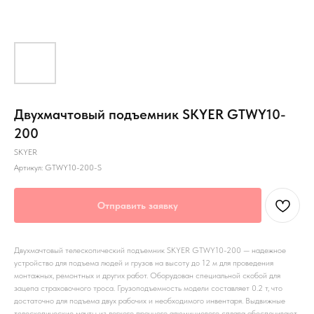
Двухмачтовый подъемник SKYER GTWY10-
200
SKYER
Артикул:
GTWY10-200-S
Отправить заявку
Двухмачтовый телескопический подъемник SKYER GTWY10-200 — надежное
устройство для подъема людей и грузов на высоту до 12 м для проведения
монтажных, ремонтных и других работ. Оборудован специальной скобой для
зацепа страховочного троса. Грузоподъемность модели составляет 0.2 т, что
достаточно для подъема двух рабочих и необходимого инвентаря. Выдвижные
телескопические мачты из легкого прочного алюминиевого сплава обеспечивают